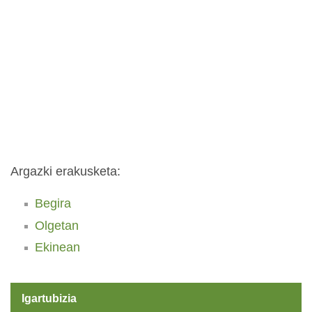
Argazki erakusketa:
Begira
Olgetan
Ekinean
Igartubizia