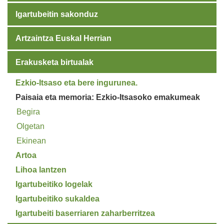
Igartubeitin sakonduz
Artzaintza Euskal Herrian
Erakusketa birtualak
Ezkio-Itsaso eta bere ingurunea.
Paisaia eta memoria: Ezkio-Itsasoko emakumeak
Begira
Olgetan
Ekinean
Artoa
Lihoa lantzen
Igartubeitiko logelak
Igartubeitiko sukaldea
Igartubeiti baserriaren zaharberritzea