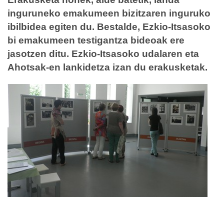
inguruneko emakumeen bizitzaren inguruko
ibilbidea egiten du. Bestalde, Ezkio-Itsasoko
bi emakumeen testigantza bideoak ere
jasotzen ditu. Ezkio-Itsasoko udalaren eta
Ahotsak-en lankidetza izan du erakusketak.