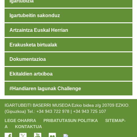
Igartubizia
Igartubeitin sakonduz
Artzaintza Euskal Herrian
Erakusketa birtualak
Dokumentazioa
Ekitaldien artxiboa
#Handiaren lagunak Challenge
IGARTUBEITI BASERRI MUSEOA Ezkio bidea z/g 20709 EZKIO.
(Gipuzkoa) Tel.: +34 943 722 978 | +34 943 725 107
LEGE OHARRA
PRIBATUTASUN POLITIKA
SITEMAP-
A
KONTAKTUA