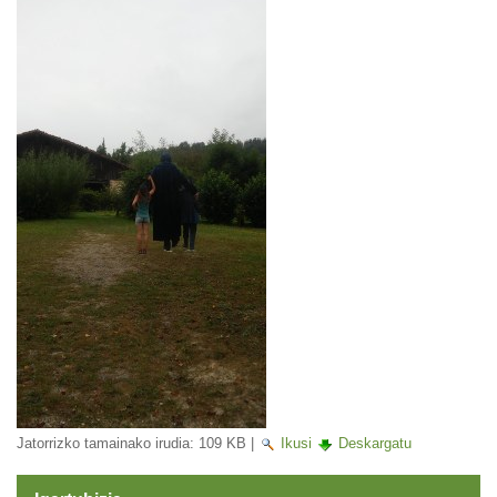
Jatorrizko tamainako irudia:
109 KB
|
Ikusi
Deskargatu