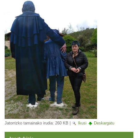
Jatorrizko tamainako irudia:
260 KB
|
Ikusi
Deskargatu