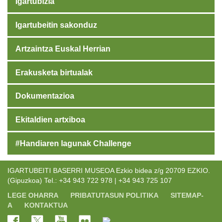
Igartubizia
Igartubeitin sakonduz
Artzaintza Euskal Herrian
Erakusketa birtualak
Dokumentazioa
Ekitaldien artxiboa
#Handiaren lagunak Challenge
IGARTUBEITI BASERRI MUSEOA Ezkio bidea z/g 20709 EZKIO.
(Gipuzkoa) Tel.: +34 943 722 978 | +34 943 725 107
LEGE OHARRA
PRIBATUTASUN POLITIKA
SITEMAP-
A
KONTAKTUA