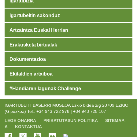
Igartubizia
Igartubeitin sakonduz
Artzaintza Euskal Herrian
Erakusketa birtualak
Dokumentazioa
Ekitaldien artxiboa
#Handiaren lagunak Challenge
IGARTUBEITI BASERRI MUSEOA Ezkio bidea z/g 20709 EZKIO.
(Gipuzkoa) Tel.: +34 943 722 978 | +34 943 725 107
LEGE OHARRA
PRIBATUTASUN POLITIKA
SITEMAP-
A
KONTAKTUA