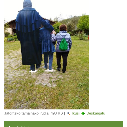
Jatorrizko tamainako irudia:
490 KB
|
Ikusi
Deskargatu