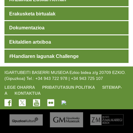
Erakusketa birtualak
Dokumentazioa
Ekitaldien artxiboa
#Handiaren lagunak Challenge
IGARTUBEITI BASERRI MUSEOA Ezkio bidea z/g 20709 EZKIO.
(Gipuzkoa) Tel.: +34 943 722 978 | +34 943 725 107
LEGE OHARRA
PRIBATUTASUN POLITIKA
SITEMAP-
A
KONTAKTUA