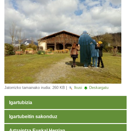
Jatorrizko tamainako irudia:
260 KB
|
Ikusi
Deskargatu
Igartubizia
Igartubeitin sakonduz
Artzaintza Euskal Herrian