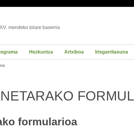
XV. mendeko tolare baserria
rograma
Hezkuntza
Artxiboa
Irisgarritasuna
ioa
NETARAKO FORMUL
ko formularioa