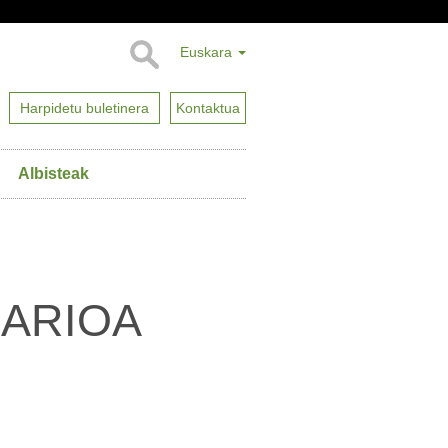
Euskara
Harpidetu buletinera
Kontaktua
Albisteak
ARIOA