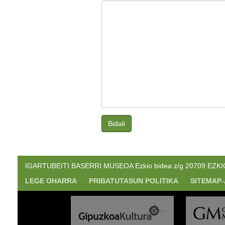
Bidali
IGARTUBEITI BASERRI MUSEOA Ezkio bidea z/g 20709 EZKIO. 
LEGE OHARRA
PRIBATUTASUN POLITIKA
SITEMAP-