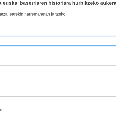
k euskal baserriaren historiara hurbiltzeko auke
atzailearekin harremanetan jartzeko.
z.