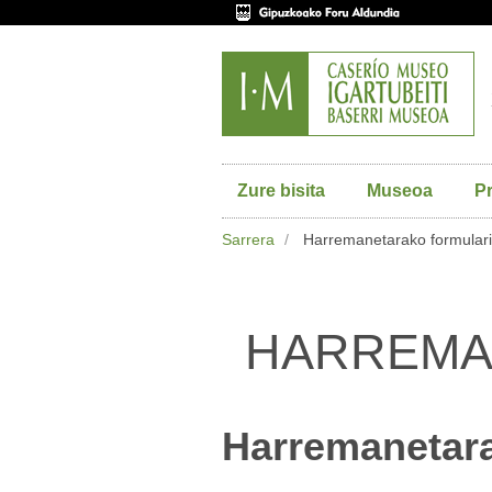
Zure bisita
Museoa
P
Sarrera
Harremanetarako formular
HARREMA
Harremanetara