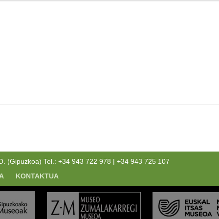
(Gipuzkoa) Tel.: +34 943 722 978 | +34 943 725 107
A
KONTAKTUA