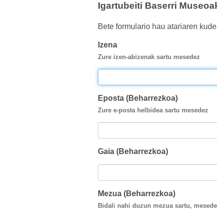
Igartubeiti Baserri Museoa
Bete formulario hau atariaren kude
Izena
Zure izen-abizenak sartu mesedez
Eposta (Beharrezkoa)
Zure e-posta helbidea sartu mesedez
Gaia (Beharrezkoa)
Mezua (Beharrezkoa)
Bidali nahi duzun mezua sartu, mesede