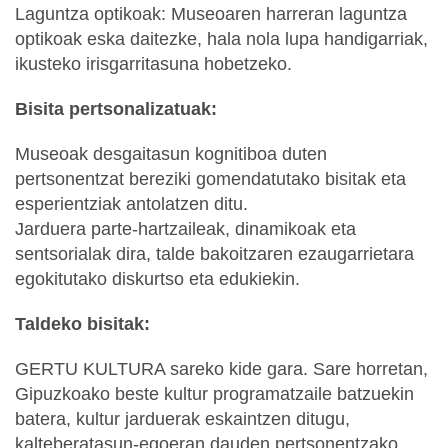
Laguntza optikoak: Museoaren harreran laguntza
optikoak eska daitezke, hala nola lupa handigarriak,
ikusteko irisgarritasuna hobetzeko.
Bisita pertsonalizatuak:
Museoak desgaitasun kognitiboa duten
pertsonentzat bereziki gomendatutako bisitak eta
esperientziak antolatzen ditu.
Jarduera parte-hartzaileak, dinamikoak eta
sentsorialak dira, talde bakoitzaren ezaugarrietara
egokitutako diskurtso eta edukiekin.
Taldeko bisitak:
GERTU KULTURA sareko kide gara. Sare horretan,
Gipuzkoako beste kultur programatzaile batzuekin
batera, kultur jarduerak eskaintzen ditugu,
kalteberatasun-egoeran dauden pertsonentzako