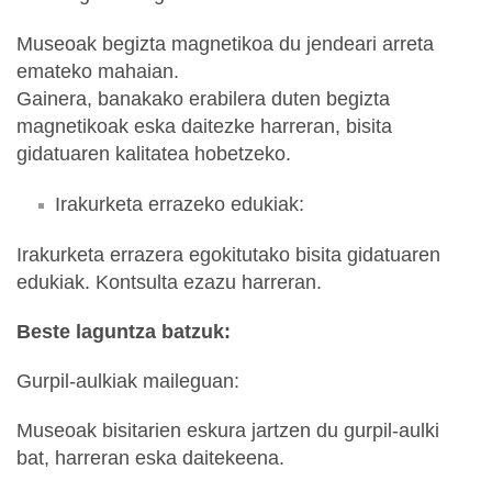
Museoak begizta magnetikoa du jendeari arreta
emateko mahaian.
Gainera, banakako erabilera duten begizta
magnetikoak eska daitezke harreran, bisita
gidatuaren kalitatea hobetzeko.
Irakurketa errazeko edukiak:
Irakurketa errazera egokitutako bisita gidatuaren
edukiak. Kontsulta ezazu harreran.
Beste laguntza batzuk:
Gurpil-aulkiak maileguan:
Museoak bisitarien eskura jartzen du gurpil-aulki
bat, harreran eska daitekeena.