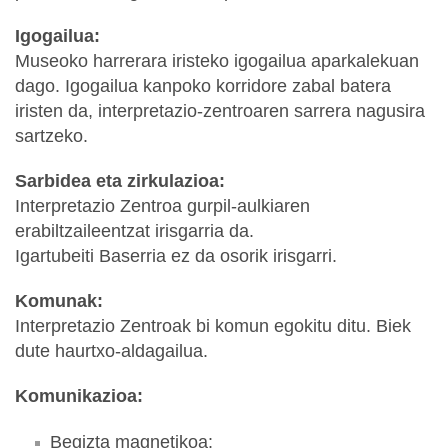
Igogailua:
Museoko harrerara iristeko igogailua aparkalekuan
dago. Igogailua kanpoko korridore zabal batera
iristen da, interpretazio-zentroaren sarrera nagusira
sartzeko.
Sarbidea eta zirkulazioa:
Interpretazio Zentroa gurpil-aulkiaren
erabiltzaileentzat irisgarria da.
Igartubeiti Baserria ez da osorik irisgarri.
Komunak:
Interpretazio Zentroak bi komun egokitu ditu. Biek
dute haurtxo-aldagailua.
Komunikazioa:
Begizta magnetikoa: