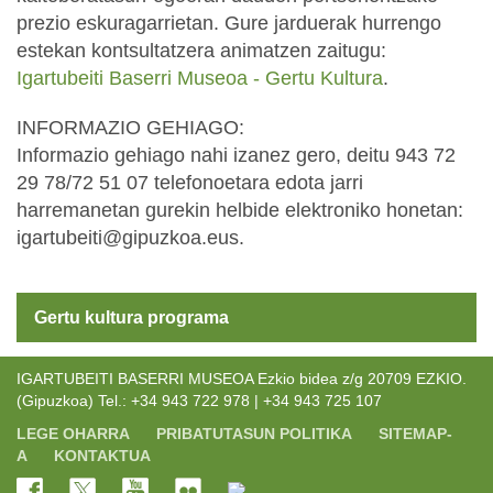
prezio eskuragarrietan. Gure jarduerak hurrengo
estekan kontsultatzera animatzen zaitugu:
Igartubeiti Baserri Museoa - Gertu Kultura
.
INFORMAZIO GEHIAGO:
Informazio gehiago nahi izanez gero, deitu 943 72
29 78/72 51 07 telefonoetara edota jarri
harremanetan gurekin helbide elektroniko honetan:
igartubeiti@gipuzkoa.eus.
Gertu kultura programa
IGARTUBEITI BASERRI MUSEOA Ezkio bidea z/g 20709 EZKIO.
(Gipuzkoa) Tel.: +34 943 722 978 | +34 943 725 107
LEGE OHARRA
PRIBATUTASUN POLITIKA
SITEMAP-
A
KONTAKTUA