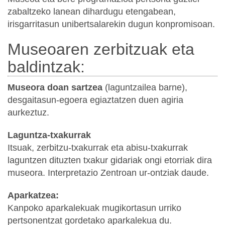
zabaltzeko lanean dihardugu etengabean,
irisgarritasun unibertsalarekin dugun konpromisoan.
Museoaren zerbitzuak eta
baldintzak:
Museora doan sartzea
(laguntzailea barne),
desgaitasun-egoera egiaztatzen duen agiria
aurkeztuz.
Laguntza-txakurrak
Itsuak, zerbitzu-txakurrak eta abisu-txakurrak
laguntzen dituzten txakur gidariak ongi etorriak dira
museora. Interpretazio Zentroan ur-ontziak daude.
Aparkatzea:
Kanpoko aparkalekuak mugikortasun urriko
pertsonentzat gordetako aparkalekua du.