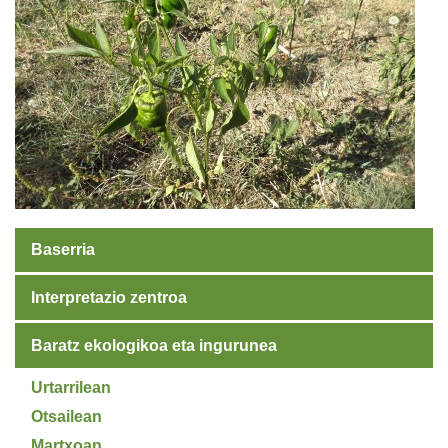
Baserria
Interpretazio zentroa
Baratz ekologikoa eta ingurunea
Urtarrilean
Otsailean
Martxoan