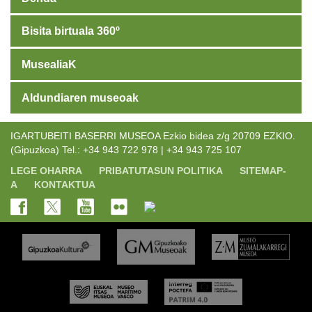
Bisita birtuala 360º
MusealiaK
Aldundiaren museoak
IGARTUBEITI BASERRI MUSEOA Ezkio bidea z/g 20709 EZKIO.
(Gipuzkoa) Tel.: +34 943 722 978 | +34 943 725 107
LEGE OHARRA
PRIBATUTASUN POLITIKA
SITEMAP-
A
KONTAKTUA