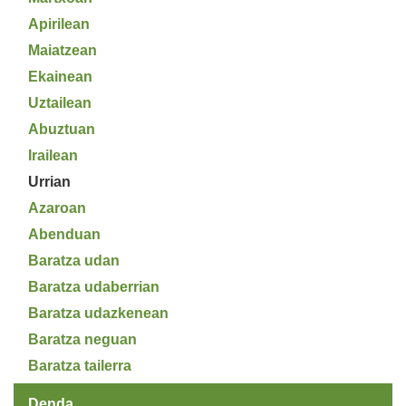
Apirilean
Maiatzean
Ekainean
Uztailean
Abuztuan
Irailean
Urrian
Azaroan
Abenduan
Baratza udan
Baratza udaberrian
Baratza udazkenean
Baratza neguan
Baratza tailerra
Denda