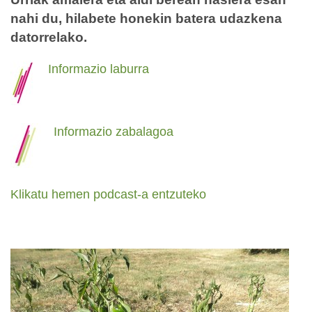
nahi du, hilabete honekin batera udazkena
datorrelako.
Informazio laburra
Informazio zabalagoa
Klikatu hemen podcast-a entzuteko