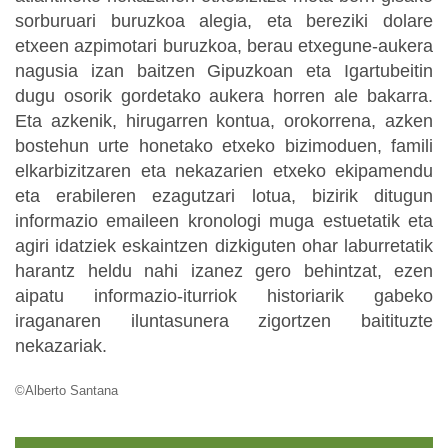
sorburuari buruzkoa alegia, eta bereziki dolare
etxeen azpimotari buruzkoa, berau etxegune-aukera
nagusia izan baitzen Gipuzkoan eta Igartubeitin
dugu osorik gordetako aukera horren ale bakarra.
Eta azkenik, hirugarren kontua, orokorrena, azken
bostehun urte honetako etxeko bizimoduen, famili
elkarbizitzaren eta nekazarien etxeko ekipamendu
eta erabileren ezagutzari lotua, bizirik ditugun
informazio emaileen kronologi muga estuetatik eta
agiri idatziek eskaintzen dizkiguten ohar laburretatik
harantz heldu nahi izanez gero behintzat, ezen
aipatu informazio-iturriok historiarik gabeko
iraganaren iluntasunera zigortzen baitituzte
nekazariak.
©Alberto Santana