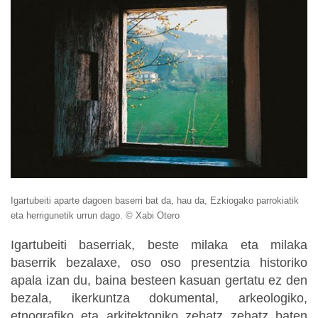
Igartubeiti aparte dagoen baserri bat da, hau da, Ezkiogako parrokiatik
eta herrigunetik urrun dago. © Xabi Otero
Igartubeiti baserriak, beste milaka eta milaka
baserrik bezalaxe, oso oso presentzia historiko
apala izan du, baina besteen kasuan gertatu ez den
bezala, ikerkuntza dokumental, arkeologiko,
etnografiko eta arkitektoniko zehatz zehatz baten