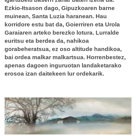
Ezkio-Itsason dago, Gipuzkoaren barne
muinean, Santa Luzia haranean. Hau
korridore estu bat da, Goierriren eta Urola
Garaiaren arteko berezko lotura. Lurralde
euritsu eta berdea da, nahikoa
gorabeheratsua, ez oso altitude handikoa,
bai ordea malkar malkartsua. Horrenbestez,
apenas dagoen inguruotan landaketarako
erosoa izan daitekeen lur ordekarik.