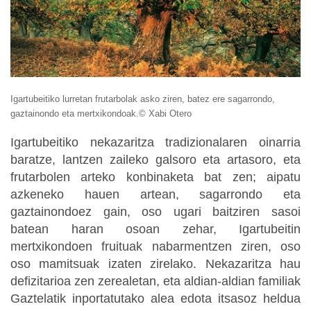
Igartubeitiko lurretan frutarbolak asko ziren, batez ere sagarrondo,
gaztainondo eta mertxikondoak.© Xabi Otero
Igartubeitiko nekazaritza tradizionalaren oinarria
baratze, lantzen zaileko galsoro eta artasoro, eta
frutarbolen arteko konbinaketa bat zen; aipatu
azkeneko hauen artean, sagarrondo eta
gaztainondoez gain, oso ugari baitziren sasoi
batean haran osoan zehar, Igartubeitin
mertxikondoen fruituak nabarmentzen ziren, oso
oso mamitsuak izaten zirelako. Nekazaritza hau
defizitarioa zen zerealetan, eta aldian-aldian familiak
Gaztelatik inportatutako alea edota itsasoz heldua