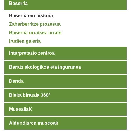
Baserria
Baserriaren historia
Zaharberritze prozesua
Baserria urratsez urrats
Irudien galeria
Interpretazio zentroa
Baratz ekologikoa eta ingurunea
Denda
Bisita birtuala 360º
MusealiaK
Aldundiaren museoak