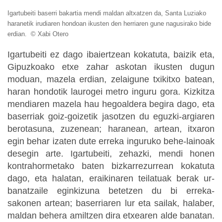
Igartubeiti baserri bakartia mendi maldan altxatzen da, Santa Luziako
haranetik irudiaren hondoan ikusten den herriaren gune nagusirako bide
erdian. © Xabi Otero
Igartubeiti ez dago ibaiertzean kokatuta, baizik eta,
Gipuzkoako etxe zahar askotan ikusten dugun
moduan, mazela erdian, zelaigune txikitxo batean,
haran hondotik laurogei metro inguru gora. Kizkitza
mendiaren mazela hau hegoaldera begira dago, eta
baserriak goiz-goizetik jasotzen du eguzki-argiaren
berotasuna, zuzenean; haranean, artean, itxaron
egin behar izaten dute erreka inguruko behe-lainoak
desegin arte. Igartubeiti, zehazki, mendi honen
kontrahormetako baten bizkarrezurrean kokatuta
dago, eta halatan, eraikinaren teilatuak berak ur-
banatzaile eginkizuna betetzen du bi erreka-
sakonen artean; baserriaren lur eta sailak, halaber,
maldan behera amiltzen dira etxearen alde banatan.