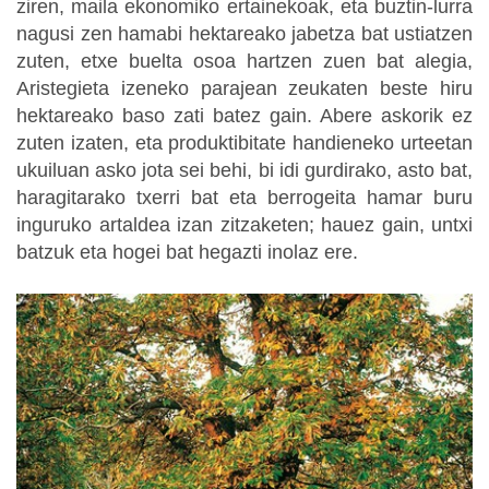
ziren, maila ekonomiko ertainekoak, eta buztin-lurra
nagusi zen hamabi hektareako jabetza bat ustiatzen
zuten, etxe buelta osoa hartzen zuen bat alegia,
Aristegieta izeneko parajean zeukaten beste hiru
hektareako baso zati batez gain. Abere askorik ez
zuten izaten, eta produktibitate handieneko urteetan
ukuiluan asko jota sei behi, bi idi gurdirako, asto bat,
haragitarako txerri bat eta berrogeita hamar buru
inguruko artaldea izan zitzaketen; hauez gain, untxi
batzuk eta hogei bat hegazti inolaz ere.