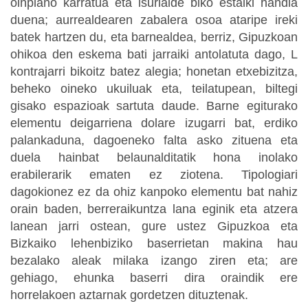
oinplano karratua eta isurialde biko estalki handia
duena; aurrealdearen zabalera osoa ataripe ireki
batek hartzen du, eta barnealdea, berriz, Gipuzkoan
ohikoa den eskema bati jarraiki antolatuta dago, L
kontrajarri bikoitz batez alegia; honetan etxebizitza,
beheko oineko ukuiluak eta, teilatupean, biltegi
gisako espazioak sartuta daude. Barne egiturako
elementu deigarriena dolare izugarri bat, erdiko
palankaduna, dagoeneko falta asko zituena eta
duela hainbat belaunalditatik hona inolako
erabilerarik ematen ez ziotena. Tipologiari
dagokionez ez da ohiz kanpoko elementu bat nahiz
orain baden, berreraikuntza lana eginik eta atzera
lanean jarri ostean, gure ustez Gipuzkoa eta
Bizkaiko lehenbiziko baserrietan makina hau
bezalako aleak milaka izango ziren eta; are
gehiago, ehunka baserri dira oraindik ere
horrelakoen aztarnak gordetzen dituztenak.