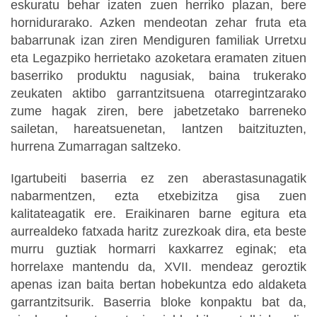
eskuratu behar izaten zuen herriko plazan, bere
hornidurarako. Azken mendeotan zehar fruta eta
babarrunak izan ziren Mendiguren familiak Urretxu
eta Legazpiko herrietako azoketara eramaten zituen
baserriko produktu nagusiak, baina trukerako
zeukaten aktibo garrantzitsuena otarregintzarako
zume hagak ziren, bere jabetzetako barreneko
sailetan, hareatsuenetan, lantzen baitzituzten,
hurrena Zumarragan saltzeko.
Igartubeiti baserria ez zen aberastasunagatik
nabarmentzen, ezta etxebizitza gisa zuen
kalitateagatik ere. Eraikinaren barne egitura eta
aurrealdeko fatxada haritz zurezkoak dira, eta beste
murru guztiak hormarri kaxkarrez eginak; eta
horrelaxe mantendu da, XVII. mendeaz geroztik
apenas izan baita bertan hobekuntza edo aldaketa
garrantzitsurik. Baserria bloke konpaktu bat da,