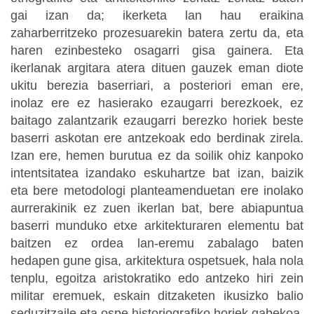
gai izan da; ikerketa lan hau eraikina
zaharberritzeko prozesuarekin batera zertu da, eta
haren ezinbesteko osagarri gisa gainera. Eta
ikerlanak argitara atera dituen gauzek eman diote
ukitu berezia baserriari, a posteriori eman ere,
inolaz ere ez hasierako ezaugarri berezkoek, ez
baitago zalantzarik ezaugarri berezko horiek beste
baserri askotan ere antzekoak edo berdinak zirela.
Izan ere, hemen burutua ez da soilik ohiz kanpoko
intentsitatea izandako eskuhartze bat izan, baizik
eta bere metodologi planteamenduetan ere inolako
aurrerakinik ez zuen ikerlan bat, bere abiapuntua
baserri munduko etxe arkitekturaren elementu bat
baitzen ez ordea lan-eremu zabalago baten
hedapen gune gisa, arkitektura ospetsuek, hala nola
tenplu, egoitza aristokratiko edo antzeko hiri zein
militar eremuek, eskain ditzaketen ikusizko balio
seduzitzaile eta ospe historiografiko horiek gabekoa.