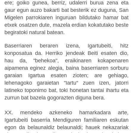
ere; goiko gunea, berriz, udalerri burua zena eta
gaur egun auzo bakarti bat besterik ez duguna, San
Migelen parrokiaren inguruan bildutako hamar bat
etxek osatzen dute, mazela erdian kokatutako beste
begiratoki natural batean.
Baserriaren beraren izena, Igartubeiti, hitz
konposatua da. Herriko jendeak Beiti esaten dio,
hau da, "behekoa", eraikinaren kokapenaren
aipamena eginez alegia, baina baserriaren sorburu
garaian Igartua esaten zioten; are gehiago,
lehenagoko garaietan "Iartu" zuen izen, jatorri
latineko toponimo bat, toki honetan tantai ihartu eta
zurrun bat bazela gogorazten diguna bera.
XX. mendeko azkeneko hamarkadara arte,
Igartubeiti baserria Mendiguren familiaren eskutan
egon da belaunaldiz belaunaldi; hauek nekazariak