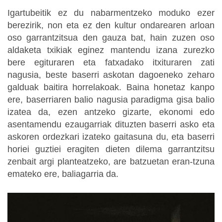
Igartubeitik ez du nabarmentzeko moduko ezer
berezirik, non eta ez den kultur ondarearen arloan
oso garrantzitsua den gauza bat, hain zuzen oso
aldaketa txikiak eginez mantendu izana zurezko
bere egituraren eta fatxadako itxituraren zati
nagusia, beste baserri askotan dagoeneko zeharo
galduak baitira horrelakoak. Baina honetaz kanpo
ere, baserriaren balio nagusia paradigma gisa balio
izatea da, ezen antzeko gizarte, ekonomi edo
asentamendu ezaugarriak dituzten baserri asko eta
askoren ordezkari izateko gaitasuna du, eta baserri
horiei guztiei eragiten dieten dilema garrantzitsu
zenbait argi planteatzeko, are batzuetan eran-tzuna
emateko ere, baliagarria da.