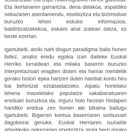
Eta ikerlanaren garrantzia, dena delakoa, aspaldiko
nekazarien asentamendu, etxebizitza eta bizimoduei
buruzko lehen eskuko informazioa,
baldintzatzekekoa, eskaini ahal izatean datza, ez
beste ezertan.
Igartubeiti, atxiki nahi diogun paradigma balio honen
bidez, analisi eredu egokia izan daiteke Euskal
Herriko lurraldeari eta milaka baserriri buruzko
interpretazioari eragiten dioten eta hamar mendetik
gorako histori epea hartzen duten hainbat kontu hiru
bai behintzat eztabaidatzeko. Aipatu horietako
lehena mazeletako populatze sakabanatuaren
ereduari buruzkoa da, inguru holo hezean hedapen
handiko eredua zen honen ale bikaina baitugu
Igartubeiti. Bigarren kontua baserriaren sorburuari
dagokiona genuke, Euskal Herriaren isurialde
atlantikoko nekazarien etxebizitza mota berri gisako