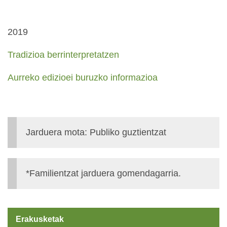
2019
Tradizioa berrinterpretatzen
Aurreko edizioei buruzko informazioa
Jarduera mota: Publiko guztientzat
*Familientzat jarduera gomendagarria.
Erakusketak