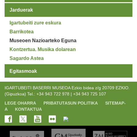
Jarduerak
Igartubeiti zure eskura
Barrikotea
Museoen Nazioarteko Eguna
Kontzertua. Musika dolarean
Sagardo Astea
Egitasmoak
IGARTUBEITI BASERRI MUSEOA Ezkio bidea z/g 20709 EZKIO.
(Gipuzkoa) Tel.: +34 943 722 978 | +34 943 725 107
LEGE OHARRA
PRIBATUTASUN POLITIKA
SITEMAP-
A
KONTAKTUA