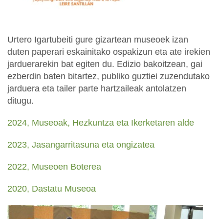
Urtero Igartubeiti gure gizartean museoek izan
duten paperari eskainitako ospakizun eta ate irekien
jarduerarekin bat egiten du. Edizio bakoitzean, gai
ezberdin baten bitartez, publiko guztiei zuzendutako
jarduera eta tailer parte hartzaileak antolatzen
ditugu.
2024, Museoak, Hezkuntza eta Ikerketaren alde
2023, Jasangarritasuna eta ongizatea
2022, Museoen Boterea
2020, Dastatu Museoa