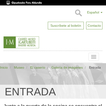
Español
Suscríbete al boletín
Contacto
Toggle
naviga
Inicio
Museo
El caserío
Galería de imágenes
Entrada
ENTRADA
Junto a la puerta de la cocina se encuentra el