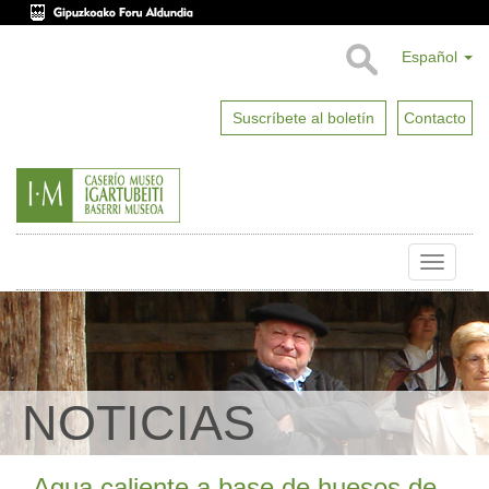
Español
Suscríbete al boletín
Contacto
Toggle
naviga
NOTICIAS
Agua caliente a base de huesos de