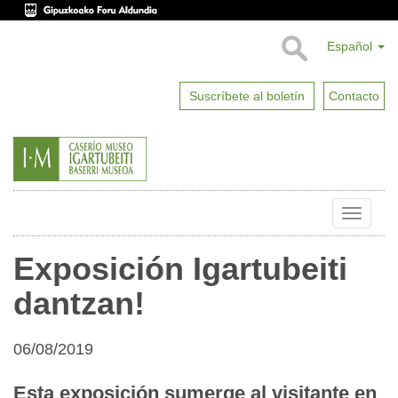
Español
Suscríbete al boletín
Contacto
Toggle
naviga
Exposición Igartubeiti
dantzan!
06/08/2019
Esta exposición sumerge al visitante en