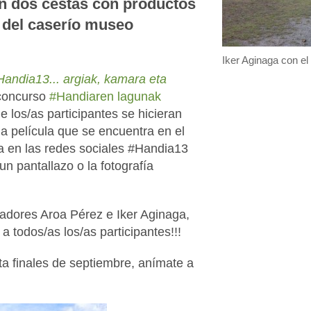
án dos cestas con productos
a del caserío museo
Iker Aginaga con el
Handia13... argiak, kamara eta
concurso
#Handiaren lagunak
e los/as participantes se hicieran
 la película que se encuentra en el
rla en las redes sociales #Handia13
un pantallazo o la fotografía
nadores Aroa Pérez e Iker Aginaga,
 a todos/as los/as participantes!!!
ta finales de septiembre, anímate a