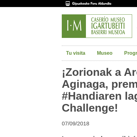
Tu visita
Museo
Prog
¡Zorionak a Ar
Aginaga, prem
#Handiaren l
Challenge!
07/09/2018