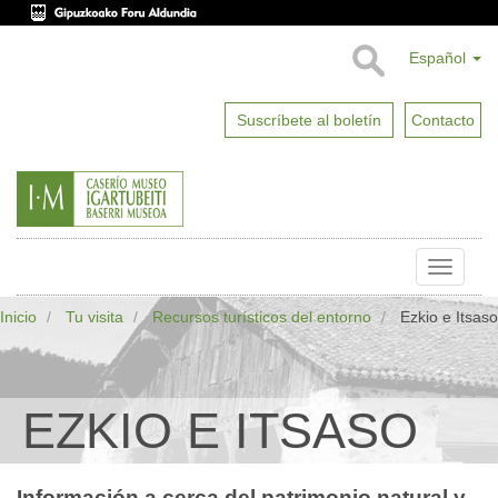
Español
Suscríbete al boletín
Contacto
Toggle
naviga
Inicio
Tu visita
Recursos turísticos del entorno
Ezkio e Itsaso
EZKIO E ITSASO
Información a cerca del patrimonio natural y