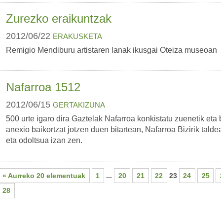
Zurezko eraikuntzak
2012/06/22
ERAKUSKETA
Remigio Mendiburu artistaren lanak ikusgai Oteiza museoan
Nafarroa 1512
2012/06/15
GERTAKIZUNA
500 urte igaro dira Gaztelak Nafarroa konkistatu zuenetik eta b
anexio baikortzat jotzen duen bitartean, Nafarroa Bizirik taldea
eta odoltsua izan zen.
« Aurreko 20 elementuak
1
...
20
21
22
23
24
25
28