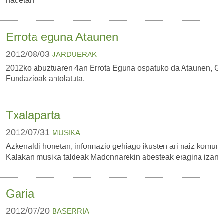
hauetan
Errota eguna Ataunen
2012/08/03
JARDUERAK
2012ko abuztuaren 4an Errota Eguna ospatuko da Ataunen, 
Fundazioak antolatuta.
Txalaparta
2012/07/31
MUSIKA
Azkenaldi honetan, informazio gehiago ikusten ari naiz komun
Kalakan musika taldeak Madonnarekin abesteak eragina izan 
Garia
2012/07/20
BASERRIA