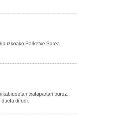
Gipuzkoako Parketxe Sarea
ikabideetan txalapartari buruz.
duela dirudi.