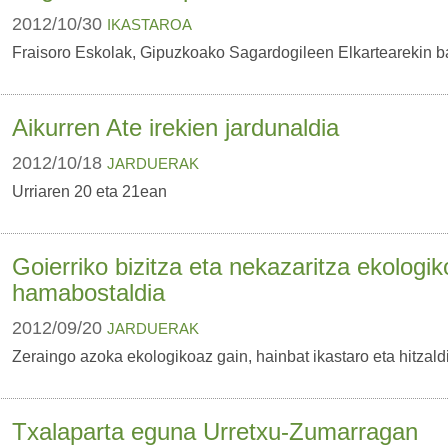
2012/10/30
IKASTAROA
Fraisoro Eskolak, Gipuzkoako Sagardogileen Elkartearekin ba
Aikurren Ate irekien jardunaldia
2012/10/18
JARDUERAK
Urriaren 20 eta 21ean
Goierriko bizitza eta nekazaritza ekologik
hamabostaldia
2012/09/20
JARDUERAK
Zeraingo azoka ekologikoaz gain, hainbat ikastaro eta hitzaldi 
Txalaparta eguna Urretxu-Zumarragan