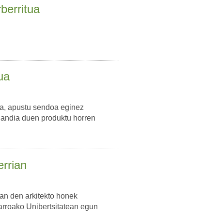
berritua
ua
ia, apustu sendoa eginez
 handia duen produktu horren
errian
zan den arkitekto honek
farroako Unibertsitatean egun