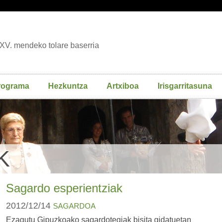
XV. mendeko tolare baserria
rograma
Hezkuntza
Artxiboa
Irisgarritasuna
K
Sagardo esperientziak
2012/12/14
SAGARDOA
Ezagutu Gipuzkoako sagardotegiak bisita gidatuetan