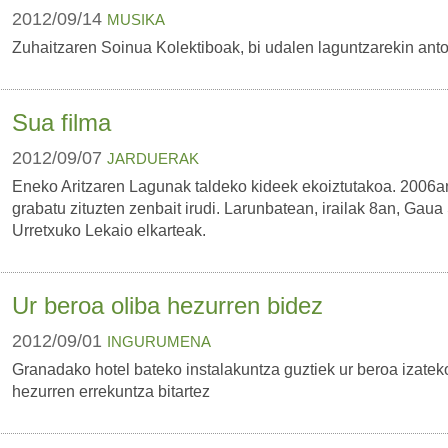
2012/09/14
MUSIKA
Zuhaitzaren Soinua Kolektiboak, bi udalen laguntzarekin antola
Sua filma
2012/09/07
JARDUERAK
Eneko Aritzaren Lagunak taldeko kideek ekoiztutakoa. 2006an
grabatu zituzten zenbait irudi. Larunbatean, irailak 8an, Gau
Urretxuko Lekaio elkarteak.
Ur beroa oliba hezurren bidez
2012/09/01
INGURUMENA
Granadako hotel bateko instalakuntza guztiek ur beroa izateko
hezurren errekuntza bitartez