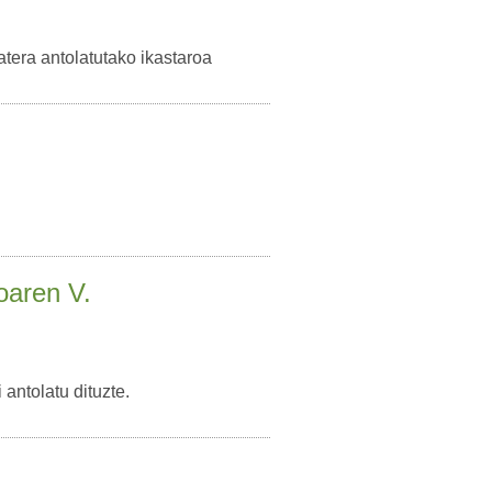
tera antolatutako ikastaroa
oaren V.
antolatu dituzte.