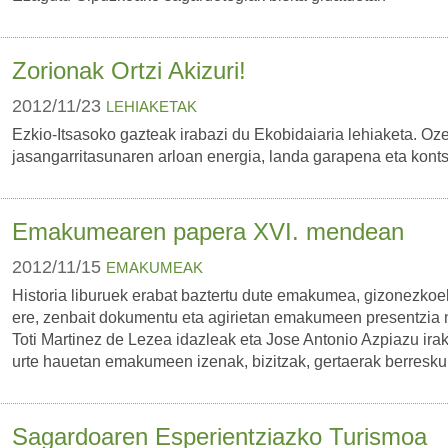
Zorionak Ortzi Akizuri!
2012/11/23
LEHIAKETAK
Ezkio-Itsasoko gazteak irabazi du Ekobidaiaria lehiaketa. O
jasangarritasunaren arloan energia, landa garapena eta konts
Emakumearen papera XVI. mendean
2012/11/15
EMAKUMEAK
Historia liburuek erabat baztertu dute emakumea, gizonezkoek
ere, zenbait dokumentu eta agirietan emakumeen presentzia
Toti Martinez de Lezea idazleak eta Jose Antonio Azpiazu ira
urte hauetan emakumeen izenak, bizitzak, gertaerak berreskur
Sagardoaren Esperientziazko Turismoa