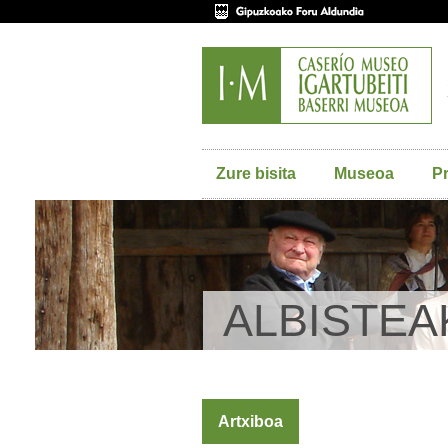
Zure bisita
Museoa
P
ALBISTEA
Artxiboa