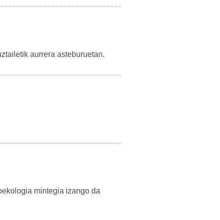
ztailetik aurrera asteburuetan.
oekologia mintegia izango da