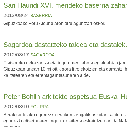
Sari Haundi XVI. mendeko baserria zahar
2012/08/24
BASERRIA
Gipuzkoako Foru Aldundiaren dirulaguntzari esker.
Sagardoa dastatzeko taldea eta dastalek
2012/08/17
SAGARDOA
Fraisoroko nekazaritza eta ingurumen laborategiak abian jarr
Gipuzkoan urtean 10 miloitik gora litro ekoizten eta garrantzi
kalitatearen eta errentagarritasunaren alde.
Peter Bohlin arkitekto ospetsua Euskal H
2012/08/10
EGURRA
Berak sortutako egurrezko eraikuntzengatik askotan saritua i
egurrezko diseinuaren inguruko tailerra eskaintzen ari da Na