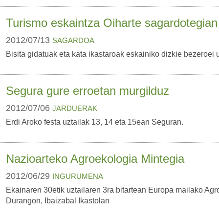
Turismo eskaintza Oiharte sagardotegian
2012/07/13
SAGARDOA
Bisita gidatuak eta kata ikastaroak eskainiko dizkie bezeroei u
Segura gure erroetan murgilduz
2012/07/06
JARDUERAK
Erdi Aroko festa uztailak 13, 14 eta 15ean Seguran.
Nazioarteko Agroekologia Mintegia
2012/06/29
INGURUMENA
Ekainaren 30etik uztailaren 3ra bitartean Europa mailako Agr
Durangon, Ibaizabal Ikastolan