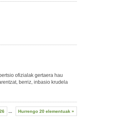
ertsio ofizialak gertaera hau
rentzat, berriz, inbasio krudela
26
...
Hurrengo 20 elementuak »