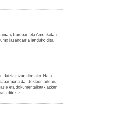
zeanian, Europan eta Ameriketan
umo jasangarria landuko ditu.
 idatziak izan direlako. Hala
 nabarmena da. Besteen artean,
kasle eta dokumentalistak azken
atu dituzte.