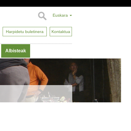
Euskara
Harpidetu buletinera
Kontaktua
Albisteak