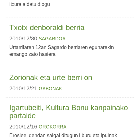
itxura aldatu diogu
Txotx denboraldi berria
2010/12/30
SAGARDOA
Urtarrilaren 12an Sagardo berriaren egunarekin
emango zaio hasiera
Zorionak eta urte berri on
2010/12/21
GABONAK
Igartubeiti, Kultura Bonu kanpainako
partaide
2010/12/16
OROKORRA
Erosleei dendan salgai ditugun liburu eta ipuinak