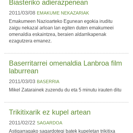
Biasteriko adierazpenean
2011/03/08
EMAKUME NEKAZARIAK
Emakumeen Nazioarteko Egunean egokia iruditu
zaigu nekazal arloan lan egiten duten emakumeei
omenaldia eskaintzea, beraien aldarrikapenak
ezagutzera emanez.
Baserritarrei omenaldia Lanbroa film
laburrean
2011/03/03
BASERRIA
Mikel Zatarainek zuzendu du eta 5 minutu irauten ditu
Trikitixarik ez kupel artean
2011/02/22
SAGARDOA
Astigarragako sagardotegi batek kupeletan trikitixa