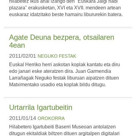
hilabetez ikus ahal izango den "Euskara Jalgi hadi
plazara" erakusketan, XVI eta XVII. mendeen artean
euskaraz idatzitako beste hamairu libururekin batera.
Agate Deuna bezpera, otsailaren
4ean
2011/02/01
NEGUKO FESTAK
Euskal Herriko herri askotan koplak kantatu eta diru
edo janari eske ateratzen dira. Juan Garmendia
Larrañagak Neguko festak liburuan aipatzen dituen
Matximentako usadio eta koplak bildu ditugu.
Urtarrila Igartubeitin
2011/01/14
OROKORRA
Hilabetero Igartubeiti Baserri Museoan antolatzen
ditugun ekitaldiak biltzen dituen argitalpen digitalari