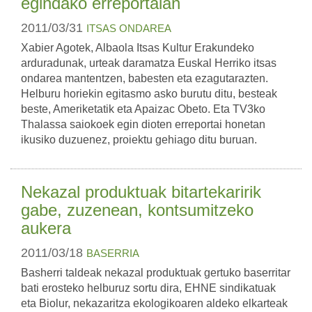
egindako erreportaian
2011/03/31
ITSAS ONDAREA
Xabier Agotek, Albaola Itsas Kultur Erakundeko
arduradunak, urteak daramatza Euskal Herriko itsas
ondarea mantentzen, babesten eta ezagutarazten.
Helburu horiekin egitasmo asko burutu ditu, besteak
beste, Ameriketatik eta Apaizac Obeto. Eta TV3ko
Thalassa saiokoek egin dioten erreportai honetan
ikusiko duzuenez, proiektu gehiago ditu buruan.
Nekazal produktuak bitartekaririk
gabe, zuzenean, kontsumitzeko
aukera
2011/03/18
BASERRIA
Basherri taldeak nekazal produktuak gertuko baserritar
bati erosteko helburuz sortu dira, EHNE sindikatuak
eta Biolur, nekazaritza ekologikoaren aldeko elkarteak