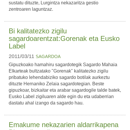
sustatu dituzte, Lurgintza nekazaritza gestio
zentroaren laguntzaz.
Bi kalitatezko zigilu
sagardoarentzat:Gorenak eta Eusko
Label
2011/03/11
SAGARDOA
Gipuzkoako hamahiru sagardotegik Sagardo Mahaia
Elkarteak bultzatako "Gorenak" kalitatezko zigilu
pribatuko lehendabiziko sagardo botilak aurkeztu
dituzte Hernaniko Zelaia sagardotegian. Beste
gipuzkoar, bizkaitar eta arabar sagardogile talde batek,
Eusko Label zigiluaren alde egin du eta udaberrian
dastatu ahal izango da sagardo hau.
Emakume nekazarien aldarrikapena