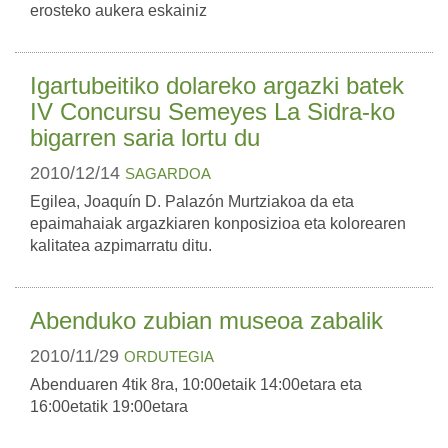
erosteko aukera eskainiz
Igartubeitiko dolareko argazki batek
IV Concursu Semeyes La Sidra-ko
bigarren saria lortu du
2010/12/14
SAGARDOA
Egilea, Joaquín D. Palazón Murtziakoa da eta
epaimahaiak argazkiaren konposizioa eta kolorearen
kalitatea azpimarratu ditu.
Abenduko zubian museoa zabalik
2010/11/29
ORDUTEGIA
Abenduaren 4tik 8ra, 10:00etaik 14:00etara eta
16:00etatik 19:00etara