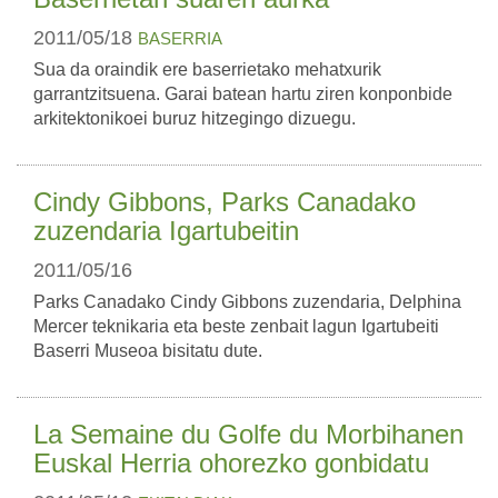
2011/05/18
BASERRIA
Sua da oraindik ere baserrietako mehatxurik
garrantzitsuena. Garai batean hartu ziren konponbide
arkitektonikoei buruz hitzegingo dizuegu.
Cindy Gibbons, Parks Canadako
zuzendaria Igartubeitin
2011/05/16
Parks Canadako Cindy Gibbons zuzendaria, Delphina
Mercer teknikaria eta beste zenbait lagun Igartubeiti
Baserri Museoa bisitatu dute.
La Semaine du Golfe du Morbihanen
Euskal Herria ohorezko gonbidatu