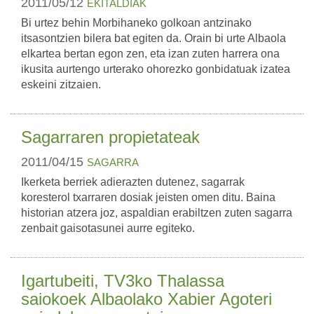
2011/05/12
EKITALDIAK
Bi urtez behin Morbihaneko golkoan antzinako
itsasontzien bilera bat egiten da. Orain bi urte Albaola
elkartea bertan egon zen, eta izan zuten harrera ona
ikusita aurtengo urterako ohorezko gonbidatuak izatea
eskeini zitzaien.
Sagarraren propietateak
2011/04/15
SAGARRA
Ikerketa berriek adierazten dutenez, sagarrak
koresterol txarraren dosiak jeisten omen ditu. Baina
historian atzera joz, aspaldian erabiltzen zuten sagarra
zenbait gaisotasunei aurre egiteko.
Igartubeiti, TV3ko Thalassa
saiokoek Albaolako Xabier Agoteri