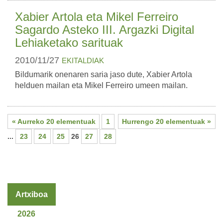
Xabier Artola eta Mikel Ferreiro
Sagardo Asteko III. Argazki Digital
Lehiaketako sarituak
2010/11/27
EKITALDIAK
Bildumarik onenaren saria jaso dute, Xabier Artola
helduen mailan eta Mikel Ferreiro umeen mailan.
« Aurreko 20 elementuak
1
Hurrengo 20 elementuak »
...
23
24
25
26
27
28
Artxiboa
2026