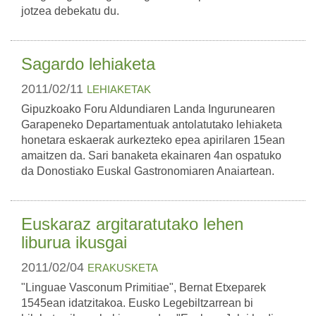
jotzea debekatu du.
Sagardo lehiaketa
2011/02/11
LEHIAKETAK
Gipuzkoako Foru Aldundiaren Landa Ingurunearen
Garapeneko Departamentuak antolatutako lehiaketa
honetara eskaerak aurkezteko epea apirilaren 15ean
amaitzen da. Sari banaketa ekainaren 4an ospatuko
da Donostiako Euskal Gastronomiaren Anaiartean.
Euskaraz argitaratutako lehen
liburua ikusgai
2011/02/04
ERAKUSKETA
"Linguae Vasconum Primitiae", Bernat Etxeparek
1545ean idatzitakoa. Eusko Legebiltzarrean bi