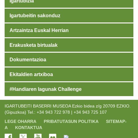
Igartubizia
Igartubeitin sakonduz
Artzaintza Euskal Herrian
Erakusketa birtualak
Dokumentazioa
Ekitaldien artxiboa
#Handiaren lagunak Challenge
IGARTUBEITI BASERRI MUSEOA Ezkio bidea z/g 20709 EZKIO.
(Gipuzkoa) Tel.: +34 943 722 978 | +34 943 725 107
LEGE OHARRA
PRIBATUTASUN POLITIKA
SITEMAP-
A
KONTAKTUA