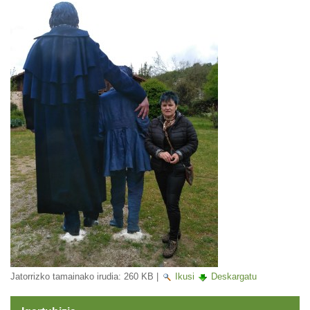
Jatorrizko tamainako irudia:
260 KB
|
Ikusi
Deskargatu