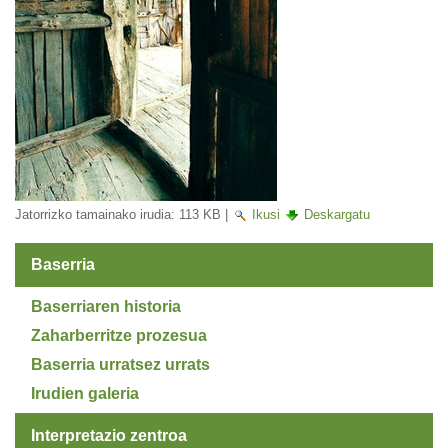
Jatorrizko tamainako irudia:
113 KB
|
Ikusi
Deskargatu
Baserria
Baserriaren historia
Zaharberritze prozesua
Baserria urratsez urrats
Irudien galeria
Interpretazio zentroa