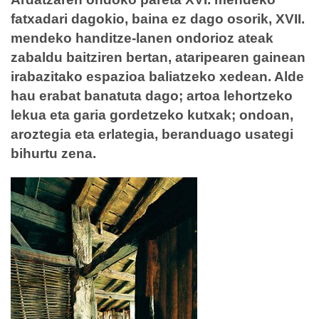
fatxadari dagokio, baina ez dago osorik, XVII.
mendeko handitze-lanen ondorioz ateak
zabaldu baitziren bertan, ataripearen gainean
irabazitako espazioa baliatzeko xedean. Alde
hau erabat banatuta dago; artoa lehortzeko
lekua eta garia gordetzeko kutxak; ondoan,
aroztegia eta erlategia, beranduago usategi
bihurtu zena.