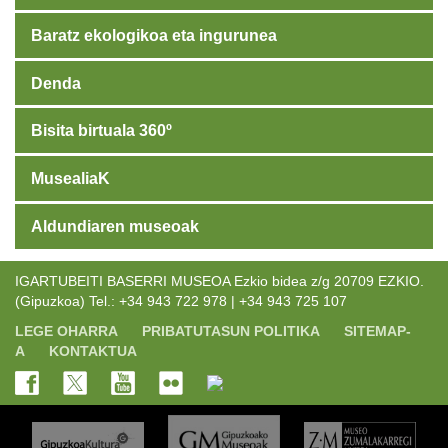
Baratz ekologikoa eta ingurunea
Denda
Bisita birtuala 360º
MusealiaK
Aldundiaren museoak
IGARTUBEITI BASERRI MUSEOA Ezkio bidea z/g 20709 EZKIO.
(Gipuzkoa) Tel.: +34 943 722 978 | +34 943 725 107
LEGE OHARRA
PRIBATUTASUN POLITIKA
SITEMAP-
A
KONTAKTUA