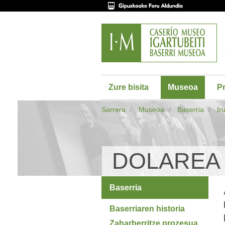
Zure bisita
Museoa
P
Sarrera
Museoa
Baserria
Ir
DOLAREA
Baserria
Baserriaren historia
Zaharberritze prozesua