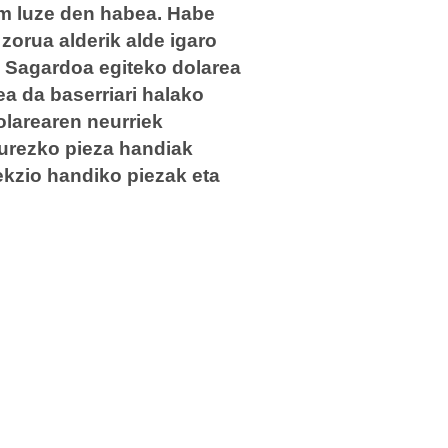
 m luze den habea. Habe
zorua alderik alde igaro
n. Sagardoa egiteko dolarea
ea da baserriari halako
larearen neurriek
zurezko pieza handiak
ekzio handiko piezak eta