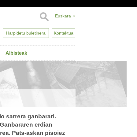
Euskara
Harpidetu buletinera
Kontaktua
Albisteak
 sarrera ganbarari.
. Ganbararen erdian
rea. Pats-askan pisoiez