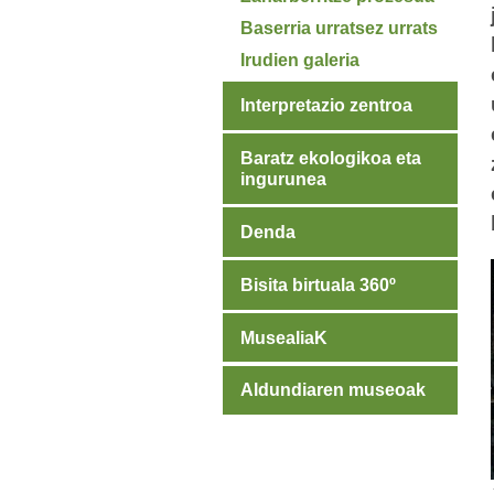
Baserria urratsez urrats
Irudien galeria
Interpretazio zentroa
Baratz ekologikoa eta
ingurunea
Denda
Bisita birtuala 360º
MusealiaK
Aldundiaren museoak