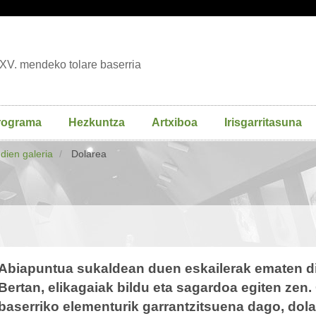
XV. mendeko tolare baserria
rograma
Hezkuntza
Artxiboa
Irisgarritasuna
udien galeria
Dolarea
Abiapuntua sukaldean duen eskailerak ematen dio
Bertan, elikagaiak bildu eta sagardoa egiten zen
baserriko elementurik garrantzitsuena dago, dola