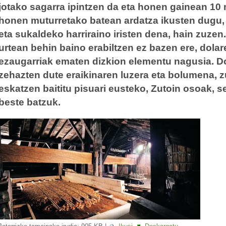
jotako sagarra ipintzen da eta honen gainean 10
honen muturretako batean ardatza ikusten dugu, 
eta sukaldeko harriraino iristen dena, hain zuze
urtean behin baino erabiltzen ez bazen ere, dolar
ezaugarriak ematen dizkion elementu nagusia. Do
zehazten dute eraikinaren luzera eta bolumena, 
eskatzen baititu pisuari eusteko, Zutoin osoak, s
beste batzuk.