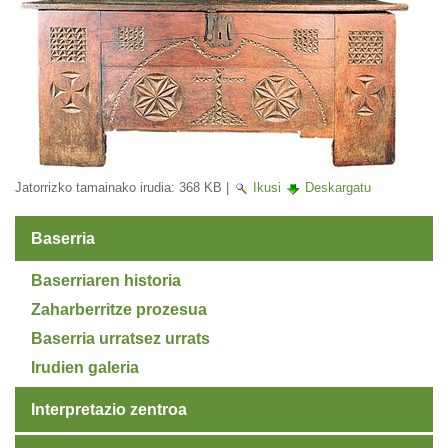
Jatorrizko tamainako irudia:
368 KB
|
Ikusi
Deskargatu
Baserria
Baserriaren historia
Zaharberritze prozesua
Baserria urratsez urrats
Irudien galeria
Interpretazio zentroa