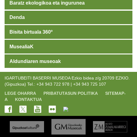
Baratz ekologikoa eta ingurunea
Denda
Bisita birtuala 360º
MusealiaK
Aldundiaren museoak
IGARTUBEITI BASERRI MUSEOA Ezkio bidea z/g 20709 EZKIO.
(Gipuzkoa) Tel.: +34 943 722 978 | +34 943 725 107
LEGE OHARRA
PRIBATUTASUN POLITIKA
SITEMAP-
A
KONTAKTUA