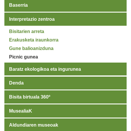
Baserria
Interpretazio zentroa
Bisitarien arreta
Erakusketa iraunkorra
Gune balioanizduna
Picnic gunea
Baratz ekologikoa eta ingurunea
Denda
Bisita birtuala 360º
MusealiaK
Aldundiaren museoak