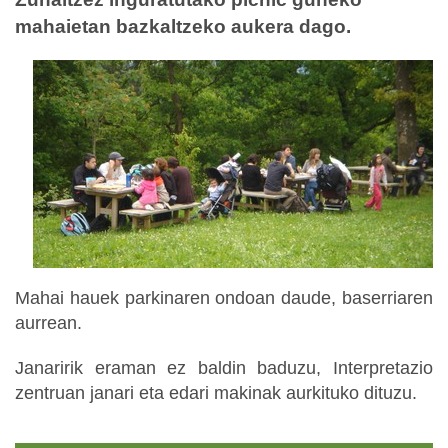
mahaietan bazkaltzeko aukera dago.
Mahai hauek parkinaren ondoan daude, baserriaren
aurrean.
Janaririk eraman ez baldin baduzu, Interpretazio
zentruan janari eta edari makinak aurkituko dituzu.