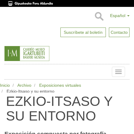
Español
Suscríbete al boletín
Contacto
Toggle
naviga
Inicio
Archivo
Exposiciones virtuales
Ezkio-Itsaso y su entorno
EZKIO-ITSASO Y
SU ENTORNO
Exposición compuesta por fotografía