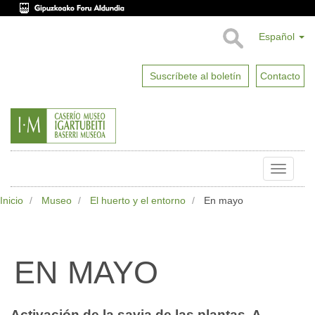
Español
Suscríbete al boletín
Contacto
Toggle
naviga
Inicio
Museo
El huerto y el entorno
En mayo
EN MAYO
Activación de la savia de las plantas. A