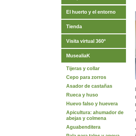
El huerto y el entorno
Tienda
Visita virtual 360º
MusealiaK
Tijeras y collar
Cepo para zorros
Asador de castañas
Rueca y huso
Huevo falso y huevera
Apicultura: ahumador de
abejas y colmena
Aguabenditera
Pala para talos y apoya