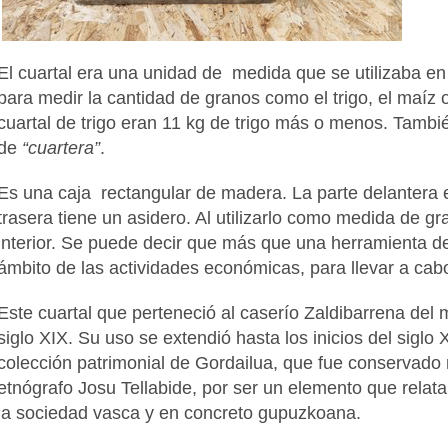
El cuartal era una unidad de medida que se utilizaba en 
para medir la cantidad de granos como el trigo, el maíz o
cuartal de trigo eran 11 kg de trigo más o menos. Tamb
de
“cuartera”
.
Es una caja rectangular de madera. La parte delantera e
trasera tiene un asidero. Al utilizarlo como medida de gr
interior. Se puede decir que más que una herramienta de 
ámbito de las actividades económicas, para llevar a cab
Este cuartal que perteneció al caserío Zaldibarrena del m
siglo XIX. Su uso se extendió hasta los inicios del siglo 
colección patrimonial de Gordailua, que fue conservado 
etnógrafo Josu Tellabide, por ser un elemento que relata
la sociedad vasca y en concreto gupuzkoana.