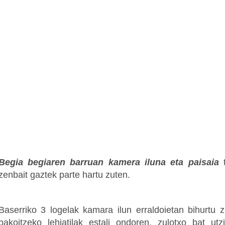
Begia begiaren barruan kamera iluna eta paisaia
t
zenbait gaztek parte hartu zuten.
Baserriko 3 logelak kamara ilun erraldoietan bihurtu 
bakoitzeko lehiatilak estali ondoren, zulotxo bat utz