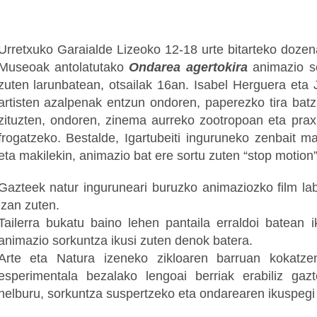
Urretxuko Garaialde Lizeoko 12-18 urte bitarteko dozena
Museoak antolatutako
Ondarea agertokira
animazio so
zuten larunbatean, otsailak 16an. Isabel Herguera eta
artisten azalpenak entzun ondoren, paperezko tira bat
zituzten, ondoren, zinema aurreko zootropoan eta prax
frogatzeko. Bestalde, Igartubeiti inguruneko zenbait mat
eta makilekin, animazio bat ere sortu zuten “stop motion
Gazteek natur inguruneari buruzko animaziozko film la
izan zuten.
Tailerra bukatu baino lehen pantaila erraldoi batean 
animazio sorkuntza ikusi zuten denok batera.
Arte eta Natura izeneko zikloaren barruan kokatze
esperimentala bezalako lengoai berriak erabiliz gaz
helburu, sorkuntza suspertzeko eta ondarearen ikuspegi 