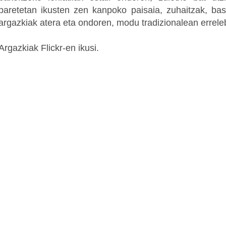
paretetan ikusten zen kanpoko paisaia, zuhaitzak, bas
argazkiak atera eta ondoren, modu tradizionalean erreleb
Argazkiak Flickr-en ikusi.