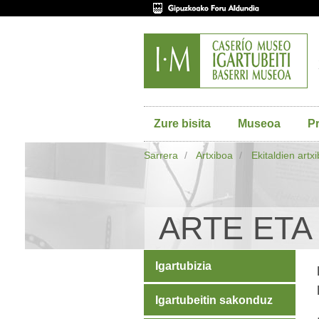
Zure bisita
Museoa
P
Sarrera
Artxiboa
Ekitaldien artx
ARTE ETA
Igartubizia
Igartubeitin sakonduz