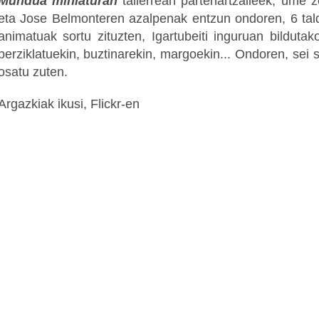
Mundua miniaturan
tailerrean partehartzaileek, ume 
eta Jose Belmonteren azalpenak entzun ondoren, 6 tald
animatuak sortu zituzten, Igartubeiti inguruan bildutak
berziklatuekin, buztinarekin, margoekin... Ondoren, sei
osatu zuten.
Argazkiak ikusi, Flickr-en