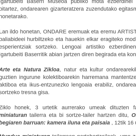
Igartubeiti Baserri Museoa publiko mota ezberdinei e
bitartez, ondarearen gizarteratzera zuzendutako egitasm
honetarako.
Lan ildo honetan, ONDARE eremuak eta eremu ARTIST
baliabideei hurbiltzeko eta hauekin elkar eragiteko mod
esperientziak sortzeko. Lengoai artistiko ezberdinen
Igartubeiti Baserritik abian jartzen diren begirada eta kon
Arte eta Natura Zikloa
, natur eta kultur ondarearekik
guztien ingurune kolektiboarekin harremana mantentz
aktiboa eta ikus-entzunezko lengoaia erabiliz, ondare
sortzeko tresna gisa.
Ziklo honek, 3 urtetik aurrerako umeak dituzten 
miniaturan
tailerra eta bi sortze-tailer hartzen ditu,
O
begiaren barruan: kamera iluna eta paisaia
, 12tik 16