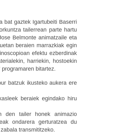
 bat gaztek Igartubeiti Baserri
rkuntza tailerrean parte hartu
 Jose Belmonte animatzaile eta
zuetan beraien marrazkiak egin
inoscopioan efektu ezberdinak
erialekin, harriekin, hostoekin
” programaren bitartez.
bur batzuk ikusteko aukera ere
ikasleek beraiek egindako hiru
n den tailer honek animazio
teak ondarera gerturatzea du
zabala transmititzeko.