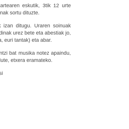
artearen eskutik, 3tik 12 urte
ak sortu dituzte.
ak izan ditugu. Uraren soinuak
dinak urez bete eta abestiak jo,
, euri tantak) eta abar.
ntzi bat musika notez apaindu,
dute, etxera eramateko.
si