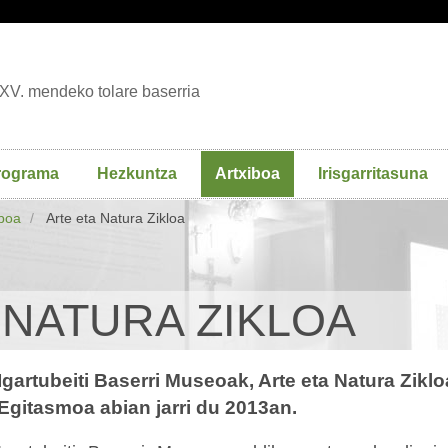
XV. mendeko tolare baserria
rograma
Hezkuntza
Artxiboa
Irisgarritasuna
iboa
Arte eta Natura Zikloa
 NATURA ZIKLOA
Igartubeiti Baserri Museoak, Arte eta Natura Zikl
Egitasmoa abian jarri du 2013an.