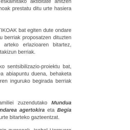
skainitako aktibitate anitzen
oak prestatu ditu urte hasiera
IKOAK bat egiten dute ondare
u berriak proposatzen dituzten
 arteko erlazioaren bitartez,
takizun berriak.
o sentsibilizazio-proiektu bat,
ea abiapuntu duena, behaketa
aren inguruko begirada berriak
familiei zuzendutako
Mundua
ndarea agertokira
eta
Begia
 urte bitarteko gazteentzat.