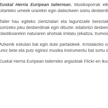
Euskal Herria Euripean tailerrean
, Musikoporrak elk
bitarteko umeek urarekin egin daitezkeen soinu desberdin
Tailer hau egiteko zientzialari eta laguntzaile berezi
sortzeko joku desberdinak egin dituzte: edalontzi desber
plastikoarekin naturaren ahotsak imitatu (ekaitza, trumoia
Azkenik eskulan bat egin dute partaideek. Kristalezko o
urez bete eta putz eginez musika instrumentu bat sortu 
Euskal Herria Euripean tailerreko argazkiak Flickr-en iku