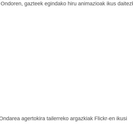
Ondoren, gazteek egindako hiru animazioak ikus daitez
Ondarea agertokira tailerreko argazkiak Flickr-en ikusi