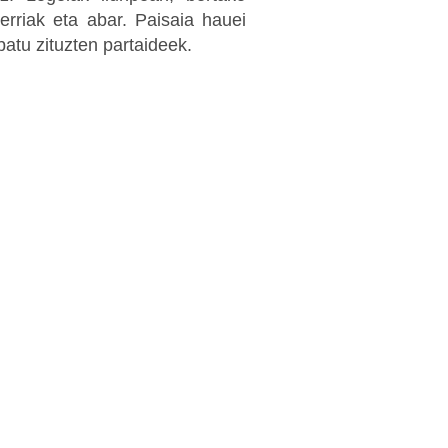
erriak eta abar. Paisaia hauei
atu zituzten partaideek.