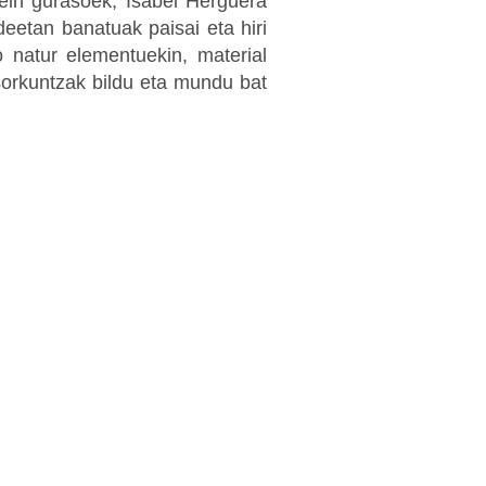
zein gurasoek, Isabel Herguera
eetan banatuak paisai eta hiri
o natur elementuekin, material
 sorkuntzak bildu eta mundu bat