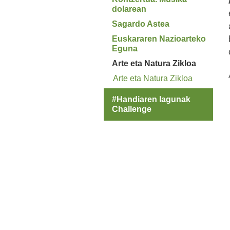
dolarean
Sagardo Astea
Euskararen Nazioarteko
Eguna
Arte eta Natura Zikloa
Arte eta Natura Zikloa
#Handiaren lagunak
Challenge