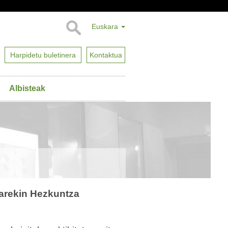
Euskara
Harpidetu buletinera
Kontaktua
Albisteak
oarekin Hezkuntza