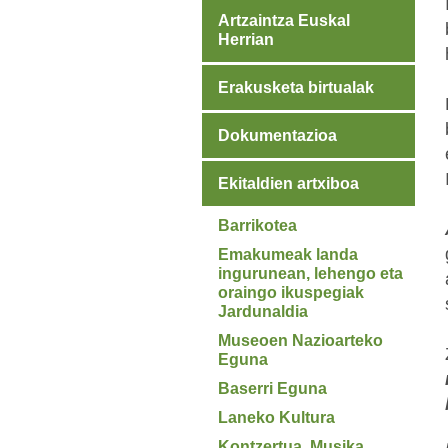
Artzaintza Euskal
Herrian
Erakusketa birtualak
Dokumentazioa
Ekitaldien artxiboa
Barrikotea
Emakumeak landa
ingurunean, lehengo eta
oraingo ikuspegiak
Jardunaldia
Museoen Nazioarteko
Eguna
Baserri Eguna
Laneko Kultura
Kontzertua. Musika