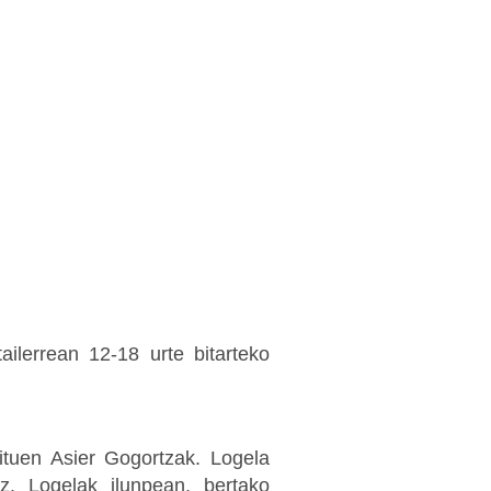
ailerrean 12-18 urte bitarteko
zituen Asier Gogortzak. Logela
iz. Logelak ilunpean, bertako