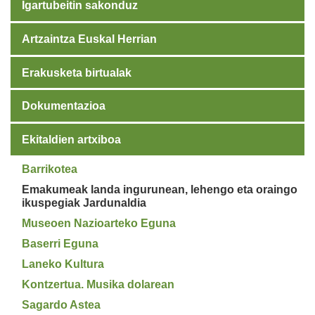
Igartubeitin sakonduz
Artzaintza Euskal Herrian
Erakusketa birtualak
Dokumentazioa
Ekitaldien artxiboa
Barrikotea
Emakumeak landa ingurunean, lehengo eta oraingo
ikuspegiak Jardunaldia
Museoen Nazioarteko Eguna
Baserri Eguna
Laneko Kultura
Kontzertua. Musika dolarean
Sagardo Astea