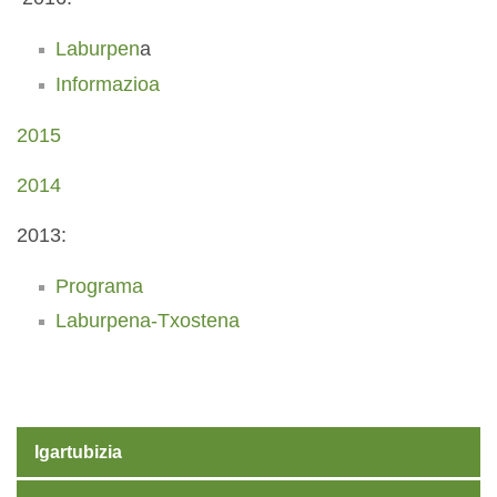
Laburpen
a
Informazioa
2015
2014
2013:
Programa
Laburpena-Txostena
Igartubizia