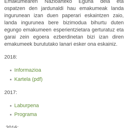
Emakumearen Nazioarteko Eguna dela eta
ospatzen den jardunaldi hau emakumeak landa
ingurunean izan duen paperari eskaintzen zaio,
landa ingurunea bere bizimodua bihurtu duten
egungo emakumeen esperientzietara gerturatuz eta
garai zein egoera ezberdinetan bizi izan diren
emakumeek burututako lanari esker ona eskainiz.
2018:
Informazioa
Kartela (pdf)
2017:
Laburpena
Programa
2016: