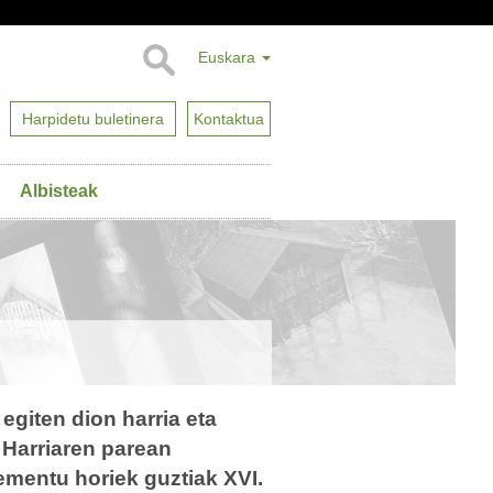
Euskara
Harpidetu buletinera
Kontaktua
Albisteak
giten dion harria eta
Harriaren parean
ementu horiek guztiak XVI.