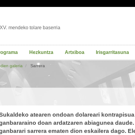
XV. mendeko tolare baserria
rograma
Hezkuntza
Artxiboa
Irisgarritasuna
udien galeria
Sarrera
Sukaldeko atearen ondoan dolareari kontrapisua e
ganbararaino doan ardatzaren abiagunea daude. 
ganbarari sarrera ematen dion eskailera dago. El