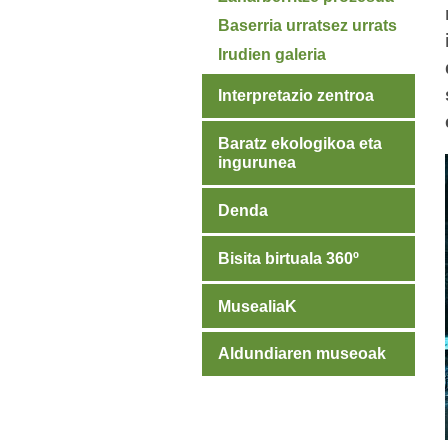
Baserria urratsez urrats
Irudien galeria
Interpretazio zentroa
Baratz ekologikoa eta
ingurunea
Denda
Bisita birtuala 360º
MusealiaK
Aldundiaren museoak