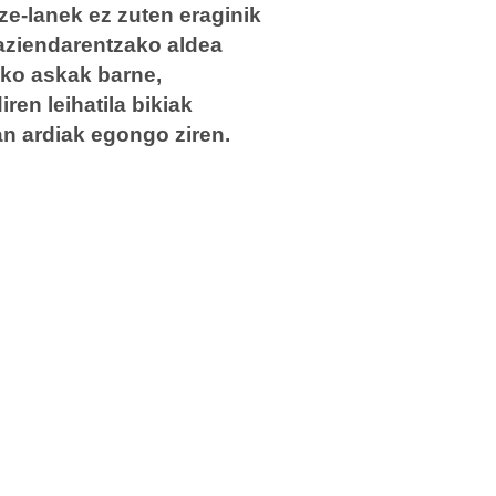
ze-lanek ez zuten eraginik
 aziendarentzako aldea
ako askak barne,
ren leihatila bikiak
an ardiak egongo ziren.