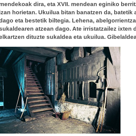
mendekoak dira, eta XVII. mendean eginiko berrit
izan horietan. Ukuilua bitan banatzen da, batetik
dago eta bestetik biltegia. Lehena, abelgorrientz
sukaldearen atzean dago. Ate irristatzailez ixten di
elkartzen dituzte sukaldea eta ukuilua. Gibelalde