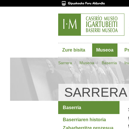
Zure bisita
Museoa
P
Sarrera
Museoa
Baserria
Ir
SARRERA
Baserria
Baserriaren historia
Zaharberritze prozesua