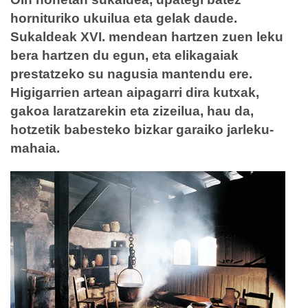
hornituriko ukuilua eta gelak daude.
Sukaldeak XVI. mendean hartzen zuen leku
bera hartzen du egun, eta elikagaiak
prestatzeko su nagusia mantendu ere.
Higigarrien artean aipagarri dira kutxak,
gakoa laratzarekin eta zizeilua, hau da,
hotzetik babesteko bizkar garaiko jarleku-
mahaia.