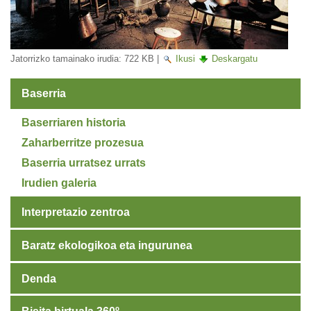
Jatorrizko tamainako irudia:
722 KB
|
Ikusi
Deskargatu
Baserria
Baserriaren historia
Zaharberritze prozesua
Baserria urratsez urrats
Irudien galeria
Interpretazio zentroa
Baratz ekologikoa eta ingurunea
Denda