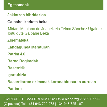
Egitasmoak
Jakintzen hibridazioa
Galbahe ikerketa beka
Miriam Montano de Juanek eta Telmo Sánchez Ugaldek
lortu dute Galbahe Beka
Zinemateka
Landagunea literaturan
Patrim 4.0
Barne Begiradak
Baserritik
Igartubizia
Baserritarren ekimenak koronabirusaren aurrean
Patrim +
IGARTUBEITI BASERRI MUSEOA Ezkio bidea z/g 20709 EZKIO.
(Gipuzkoa) Tel.: +34 943 722 978 | +34 943 725 107