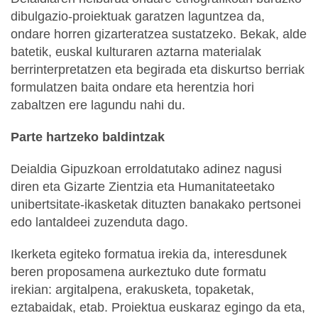
dibulgazio-proiektuak garatzen laguntzea da,
ondare horren gizarteratzea sustatzeko. Bekak, alde
batetik, euskal kulturaren aztarna materialak
berrinterpretatzen eta begirada eta diskurtso berriak
formulatzen baita ondare eta herentzia hori
zabaltzen ere lagundu nahi du.
Parte hartzeko baldintzak
Deialdia Gipuzkoan erroldatutako adinez nagusi
diren eta Gizarte Zientzia eta Humanitateetako
unibertsitate-ikasketak dituzten banakako pertsonei
edo lantaldeei zuzenduta dago.
Ikerketa egiteko formatua irekia da, interesdunek
beren proposamena aurkeztuko dute formatu
irekian: argitalpena, erakusketa, topaketak,
eztabaidak, etab. Proiektua euskaraz egingo da eta,