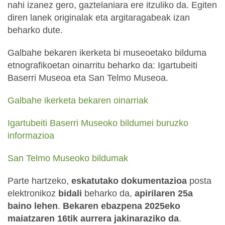
nahi izanez gero, gaztelaniara ere itzuliko da. Egiten
diren lanek originalak eta argitaragabeak izan
beharko dute.
Galbahe bekaren ikerketa bi museoetako bilduma
etnografikoetan oinarritu beharko da: Igartubeiti
Baserri Museoa eta San Telmo Museoa.
Galbahe ikerketa bekaren oinarriak
Igartubeiti Baserri Museoko bildumei buruzko
informazioa
San Telmo Museoko bildumak
Parte hartzeko,
eskatutako dokumentazioa
posta
elektronikoz
bidali
beharko da,
apirilaren 25a
baino lehen
.
Bekaren ebazpena 2025eko
maiatzaren 16tik aurrera jakinaraziko da
.