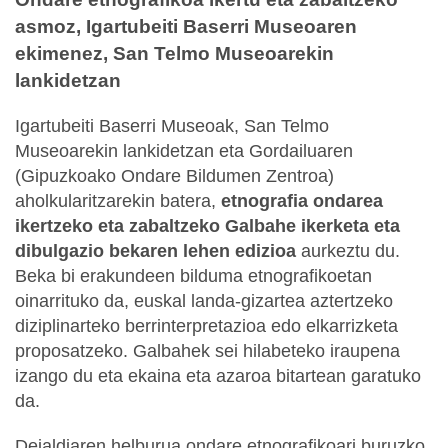
asmoz, Igartubeiti Baserri Museoaren
ekimenez, San Telmo Museoarekin
lankidetzan
Igartubeiti Baserri Museoak, San Telmo
Museoarekin lankidetzan eta Gordailuaren
(Gipuzkoako Ondare Bildumen Zentroa)
aholkularitzarekin batera,
etnografia ondarea
ikertzeko eta zabaltzeko Galbahe ikerketa eta
dibulgazio bekaren lehen edizioa
aurkeztu du.
Beka bi erakundeen bilduma etnografikoetan
oinarrituko da, euskal landa-gizartea aztertzeko
diziplinarteko berrinterpretazioa edo elkarrizketa
proposatzeko. Galbahek sei hilabeteko iraupena
izango du eta ekaina eta azaroa bitartean garatuko
da.
Deialdiaren helburua ondare etnografikoari buruzko