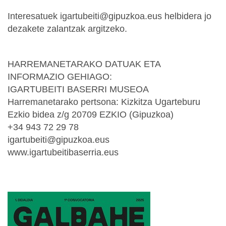
Interesatuek igartubeiti@gipuzkoa.eus helbidera jo
dezakete zalantzak argitzeko.
HARREMANETARAKO DATUAK ETA
INFORMAZIO GEHIAGO:
IGARTUBEITI BASERRI MUSEOA
Harremanetarako pertsona: Kizkitza Ugarteburu
Ezkio bidea z/g 20709 EZKIO (Gipuzkoa)
+34 943 72 29 78
igartubeiti@gipuzkoa.eus
www.igartubeitibaserria.eus