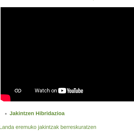
Jakintzen Hibridazioa
Landa eremuko jakintzak berreskuratzen