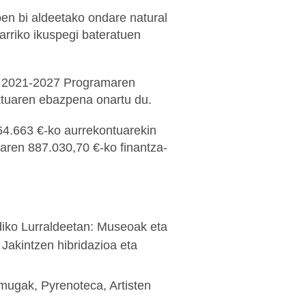
oen bi aldeetako ondare natural
arriko ikuspegi bateratuen
 2021-2027 Programaren
tuaren ebazpena onartu du.
364.663 €-ko aurrekontuarekin
ren 887.030,70 €-ko finantza-
iko Lurraldeetan: Museoak eta
 Jakintzen hibridazioa eta
mugak, Pyrenoteca, Artisten