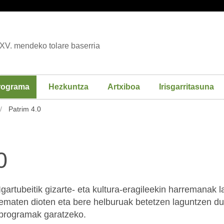
XV. mendeko tolare baserria
rograma
Hezkuntza
Artxiboa
Irisgarritasuna
Patrim 4.0
0
Igartubeitik gizarte- eta kultura-eragileekin harremanak l
ematen dioten eta bere helburuak betetzen laguntzen du
programak garatzeko.