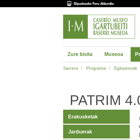
Zure bisita
Museoa
P
Sarrera
Programa
Egitasmoak
PATRIM 4.
Erakusketak
Jarduerak