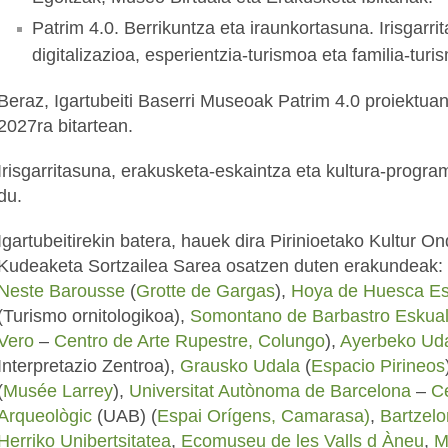
Patrim 4.0. Berrikuntza eta iraunkortasuna. Irisgarri
digitalizazioa, esperientzia-turismoa eta familia-turi
Beraz, Igartubeiti Baserri Museoak Patrim 4.0 proiektuan
2027ra bitartean.
Irisgarritasuna, erakusketa-eskaintza eta kultura-progr
du.
Igartubeitirekin batera, hauek dira Pirinioetako Kultur O
Kudeaketa Sortzailea Sarea osatzen duten erakundeak:
Neste Barousse
(
Grotte de Gargas
),
Hoya de Huesca Es
(Turismo ornitologikoa),
Somontano de Barbastro Eskua
Vero
–
Centro de Arte Rupestre, Colungo
),
Ayerbeko Ud
Interpretazio Zentroa),
Grausko Udala
(
Espacio Pirineos
(
Musée Larrey
),
Universitat Autònoma de Barcelona
–
Ce
Arqueològic
(UAB) (
Espai Orígens, Camarasa)
,
Bartzelo
Herriko Unibertsitatea
,
Ecomuseu de les Valls d Àneu
,
M