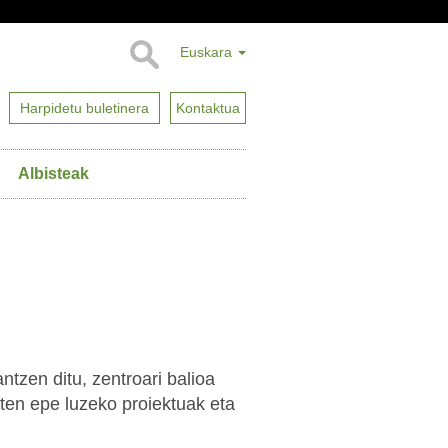
Euskara
Harpidetu buletinera
Kontaktua
Albisteak
antzen ditu, zentroari balioa
ten epe luzeko proiektuak eta