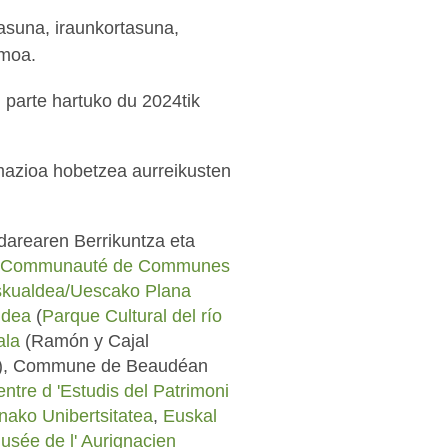
tasuna, iraunkortasuna,
smoa.
 parte hartuko du 2024tik
amazioa hobetzea aurreikusten
ndarearen Berrikuntza eta
Communauté de Communes
kualdea/Uescako Plana
ldea
(
Parque Cultural del río
ala
(Ramón y Cajal
), Commune de Beaudéan
ntre d 'Estudis del Patrimoni
nako Unibertsitatea
,
Euskal
usée de l' Aurignacien