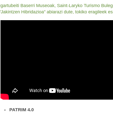
Igartubeiti Baserri Museoak, Saint-Laryko Turismo Bule
"Jakintzen Hibridazioa" abiarazi dute, tokiko eragileek esk
PATRIM 4.0