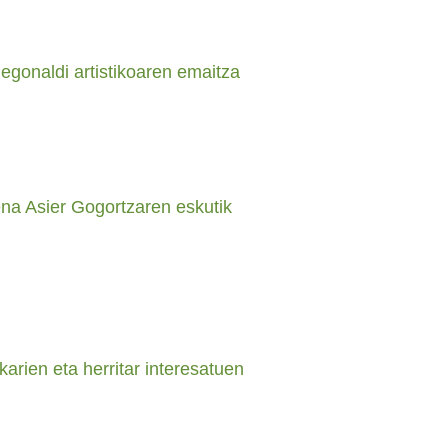
egonaldi artistikoaren emaitza
na Asier Gogortzaren eskutik
karien eta herritar interesatuen