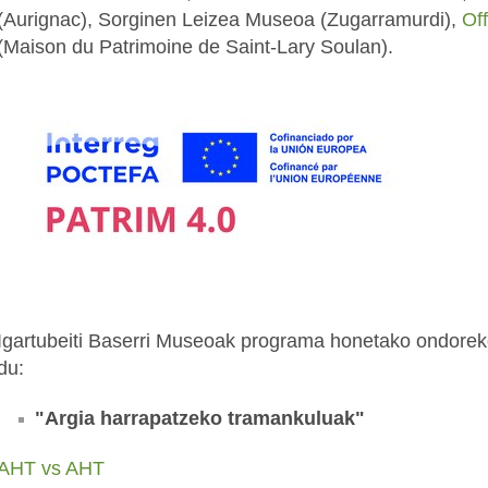
(Aurignac), Sorginen Leizea Museoa (Zugarramurdi),
Off
(Maison du Patrimoine de Saint-Lary Soulan).
Igartubeiti Baserri Museoak programa honetako ondoreko
du:
"Argia harrapatzeko tramankuluak"
AHT vs AHT