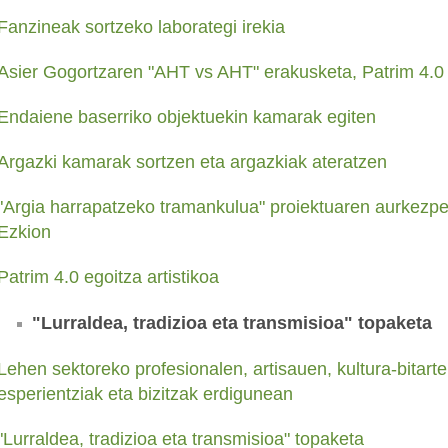
Fanzineak sortzeko laborategi irekia
Asier Gogortzaren "AHT vs AHT" erakusketa, Patrim 4.0 
Endaiene baserriko objektuekin kamarak egiten
Argazki kamarak sortzen eta argazkiak ateratzen
"Argia harrapatzeko tramankulua" proiektuaren aurkezpe
Ezkion
Patrim 4.0 egoitza artistikoa
"Lurraldea, tradizioa eta transmisioa" topaketa
Lehen sektoreko profesionalen, artisauen, kultura-bitarte
esperientziak eta bizitzak erdigunean
"Lurraldea, tradizioa eta transmisioa" topaketa