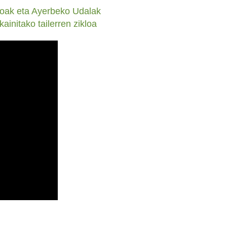
goak eta Ayerbeko Udalak
ainitako tailerren zikloa