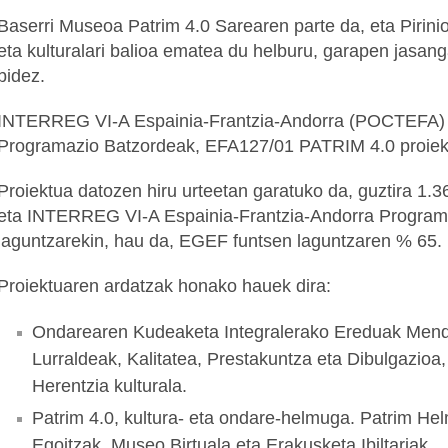
Baserri Museoa Patrim 4.0 Sarearen parte da, eta Pirini
eta kulturalari balioa ematea du helburu, garapen jasang
bidez.
INTERREG VI-A Espainia-Frantzia-Andorra (POCTEFA)
Programazio Batzordeak, EFA127/01 PATRIM 4.0 proiek
Proiektua datozen hiru urteetan garatuko da, guztira 1.
eta INTERREG VI-A Espainia-Frantzia-Andorra Programa
laguntzarekin, hau da, EGEF funtsen laguntzaren % 65.
Proiektuaren ardatzak honako hauek dira:
Ondarearen Kudeaketa Integralerako Ereduak Mend
Lurraldeak, Kalitatea, Prestakuntza eta Dibulgazioa,
Herentzia kulturala.
Patrim 4.0, kultura- eta ondare-helmuga. Patrim Hel
Egoitzak, Museo Birtuala eta Erakusketa Ibiltariak.