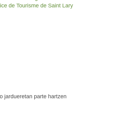
ice de Tourisme de Saint Lary
 jardueretan parte hartzen