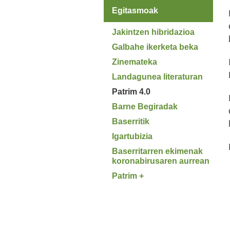
Egitasmoak
Jakintzen hibridazioa
Galbahe ikerketa beka
Zinemateka
Landagunea literaturan
Patrim 4.0
Barne Begiradak
Baserritik
Igartubizia
Baserritarren ekimenak
koronabirusaren aurrean
Patrim +