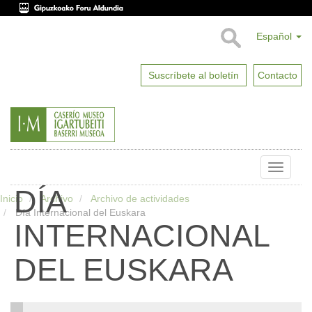
Español
Suscríbete al boletín
Contacto
Toggle
naviga
DÍA
Inicio
Archivo
Archivo de actividades
Día Internacional del Euskara
INTERNACIONAL
DEL EUSKARA