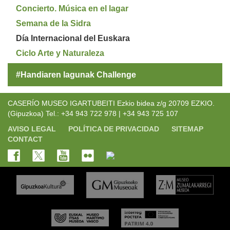
Concierto. Música en el lagar
Semana de la Sidra
Día Internacional del Euskara
Ciclo Arte y Naturaleza
#Handiaren lagunak Challenge
CASERÍO MUSEO IGARTUBEITI Ezkio bidea z/g 20709 EZKIO.
(Gipuzkoa) Tel.: +34 943 722 978 | +34 943 725 107
AVISO LEGAL
POLÍTICA DE PRIVACIDAD
SITEMAP
CONTACT