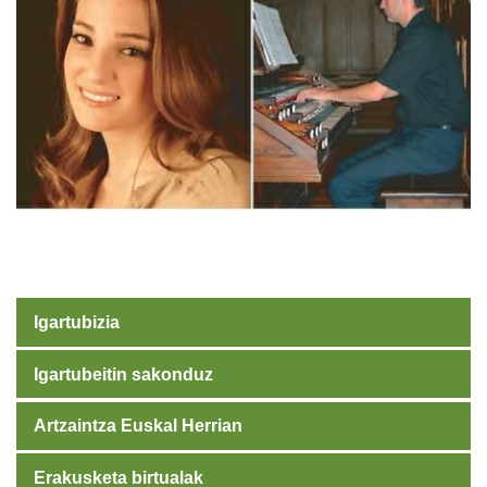
Igartubizia
Igartubeitin sakonduz
Artzaintza Euskal Herrian
Erakusketa birtualak