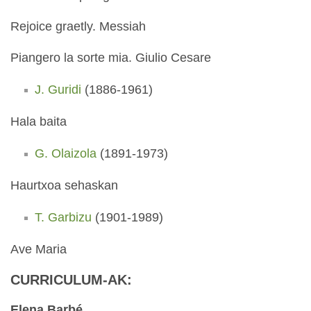
Rejoice graetly. Messiah
Piangero la sorte mia. Giulio Cesare
J. Guridi
(1886-1961)
Hala baita
G. Olaizola
(1891-1973)
Haurtxoa sehaskan
T. Garbizu
(1901-1989)
Ave Maria
CURRICULUM-AK:
Elena Barbé