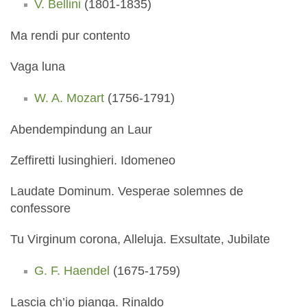
V. Bellini
(1801-1835)
Ma rendi pur contento
Vaga luna
W. A. Mozart
(1756-1791)
Abendempindung an Laur
Zeffiretti lusinghieri. Idomeneo
Laudate Dominum. Vesperae solemnes de
confessore
Tu Virginum corona, Alleluja. Exsultate, Jubilate
G. F. Haendel
(1675-1759)
Lascia ch’io pianga. Rinaldo