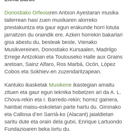
Donostiako Orfeoia
ren Antxon Ayestaran musika
tailerrean hasi zuen musikaren alorreko
prestakuntza eta gaur egun erakunde horri lotuta
jarraitzen du oraindik ere. Azken horrekin bakarlari
gisa abestu du, besteak beste, Vienako
Musikvereinen, Donostiako Kursaalen, Madrilgo
Errege Antzokian eta Toulouseko Halle aux Grains
aretoan, Sainz Alfaro, Ros Marbá, Ocón, López
Cobos eta Sokhiev-en zuzendaritzapean.
Kantuko ikasketak
Musikene
ikastegian amaitu
zituen eta gaur egun teknika hobetzen ari da A. L.
Chova-rekin eta I. Barredo-rekin; horrez gainera,
hainbat maisu-eskoletan parte hartu du. Gironako
eta Callosa d’en Sarrià-ko (Alacant) jaialdietan
saritu dute eta orain dela gutxi, Enrique Lartuondo
Fundazioaren beka lortu du.