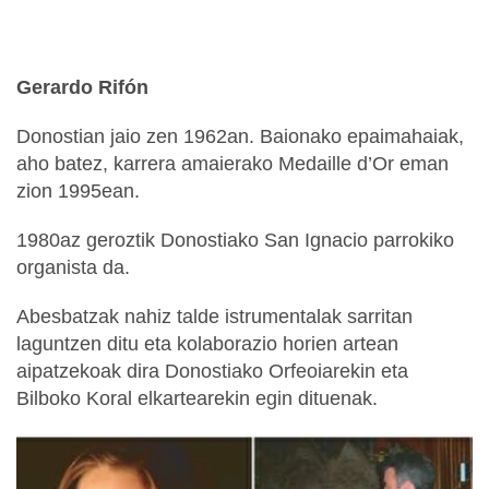
Gerardo Rifón
Donostian jaio zen 1962an. Baionako epaimahaiak,
aho batez, karrera amaierako Medaille d’Or eman
zion 1995ean.
1980az geroztik Donostiako San Ignacio parrokiko
organista da.
Abesbatzak nahiz talde istrumentalak sarritan
laguntzen ditu eta kolaborazio horien artean
aipatzekoak dira Donostiako Orfeoiarekin eta
Bilboko Koral elkartearekin egin dituenak.