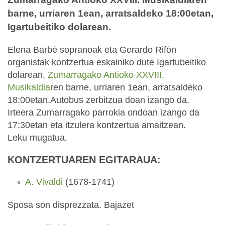
barne, urriaren 1ean, arratsaldeko 18:00etan,
Igartubeitiko dolarean.
Elena Barbé sopranoak eta Gerardo Rifón
organistak kontzertua eskainiko dute Igartubeitiko
dolarean,
Zumarragako Antioko XXVIII.
Musikaldia
ren barne, urriaren 1ean, arratsaldeko
18:00etan.Autobus zerbitzua doan izango da.
Irteera Zumarragako parrokia ondoan izango da
17:30etan eta itzulera kontzertua amaitzean.
Leku mugatua.
KONTZERTUAREN EGITARAUA:
A. Vivaldi
(1678-1741)
Sposa son disprezzata. Bajazet