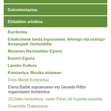
Dokumentazioa
Ekitaldien artxiboa
Barrikotea
Emakumeak landa ingurunean, lehengo eta oraingo
ikuspegiak Jardunaldia
Museoen Nazioarteko Eguna
Baserri Eguna
Laneko Kultura
Kontzertua. Musika dolarean
Finis Mundi Kontzertua
Elena Barbé sopranoaren eta Gerardo Rifón
organistaren kontzertua
2010eko kontzertua: Javier Perez de Azpeitia pianista
Ensemble Diatessaron