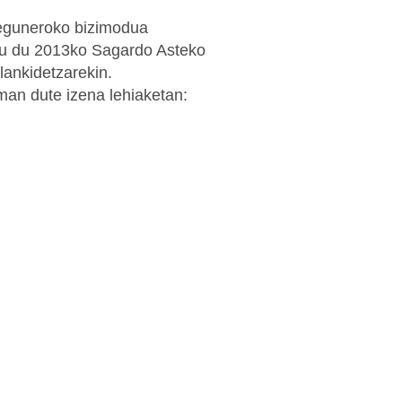
a eguneroko bizimodua
tu du 2013ko Sagardo Asteko
 lankidetzarekin.
man dute izena lehiaketan: