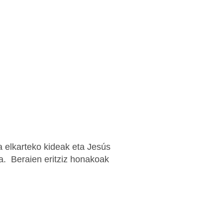
a elkarteko kideak eta Jesús
a. Beraien eritziz honakoak