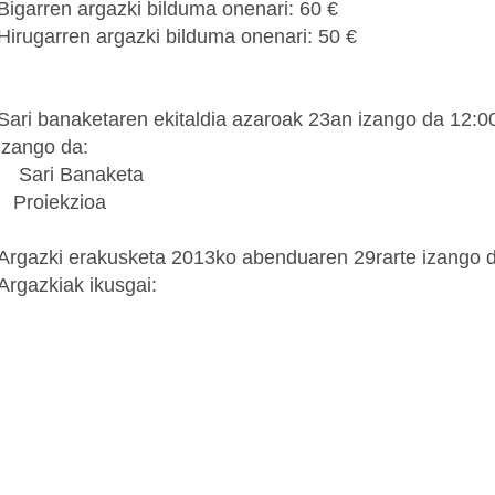
Bigarren argazki bilduma onenari: 60 €
Hirugarren argazki bilduma onenari: 50 €
Sari banaketaren ekitaldia azaroak 23an izango da 12:0
izango da:
Sari Banaketa
Proiekzioa
Argazki erakusketa 2013ko abenduaren 29rarte izango d
Argazkiak ikusgai: