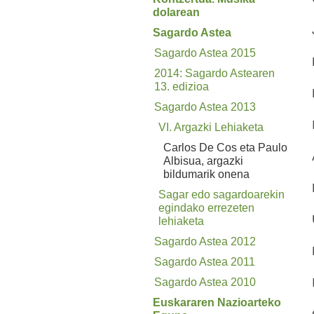
dolarean
Sagardo Astea
Sagardo Astea 2015
2014: Sagardo Astearen
13. edizioa
Sagardo Astea 2013
VI. Argazki Lehiaketa
Carlos De Cos eta Paulo
Albisua, argazki
bildumarik onena
Sagar edo sagardoarekin
egindako errezeten
lehiaketa
Sagardo Astea 2012
Sagardo Astea 2011
Sagardo Astea 2010
Euskararen Nazioarteko