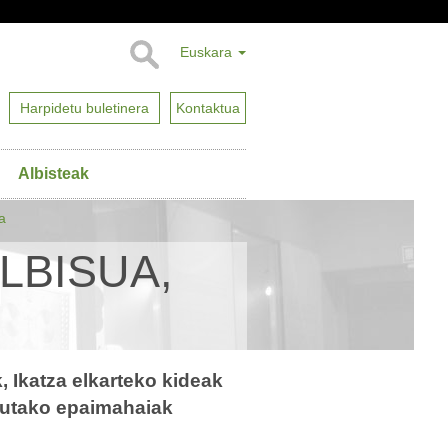
Euskara
Harpidetu buletinera
Kontaktua
Albisteak
a
LBISUA,
, Ikatza elkarteko kideak
tutako epaimahaiak