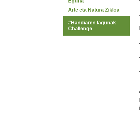
Eguna
Arte eta Natura Zikloa
#Handiaren lagunak
Challenge