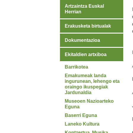
Artzaintza Euskal
Herrian
Erakusketa birtualak
Dokumentazioa
Ekitaldien artxiboa
Barrikotea
Emakumeak landa
ingurunean, lehengo eta
oraingo ikuspegiak
Jardunaldia
Museoen Nazioarteko
Eguna
Baserri Eguna
Laneko Kultura
Kontzertua. Musika