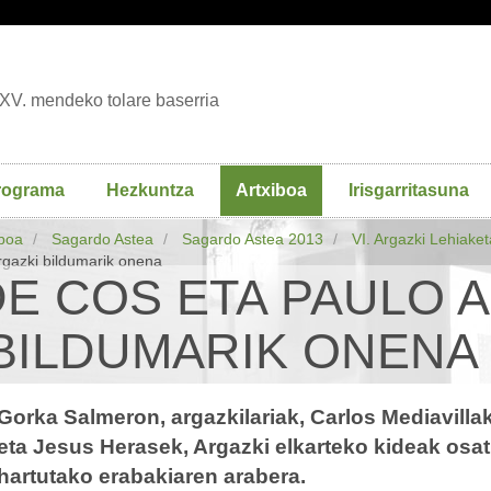
XV. mendeko tolare baserria
rograma
Hezkuntza
Artxiboa
Irisgarritasuna
iboa
Sagardo Astea
Sagardo Astea 2013
VI. Argazki Lehiaket
rgazki bildumarik onena
E COS ETA PAULO A
BILDUMARIK ONENA
Gorka Salmeron, argazkilariak, Carlos Mediavillak
eta Jesus Herasek, Argazki elkarteko kideak osa
hartutako erabakiaren arabera.