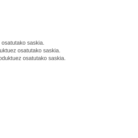
 osatutako saskia.
duktuez osatutako saskia.
roduktuez osatutako saskia.