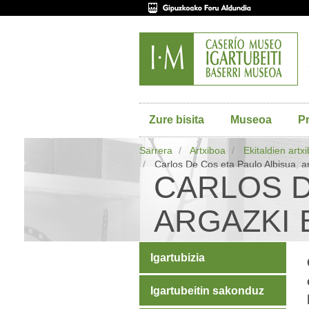
Zure bisita
Museoa
P
Sarrera
Artxiboa
Ekitaldien artx
Carlos De Cos eta Paulo Albisua, a
CARLOS D
ARGAZKI 
Igartubizia
Igartubeitin sakonduz