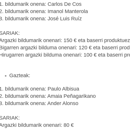
1. bildumarik onena: Carlos De Cos
2. bildumarik onena: Imanol Manterola
3. bildumarik onena: José Luis Ruíz
SARIAK:
Argazki bildumarik onenari: 150 € eta baserri produktuez
Bigarren argazki bilduma onenari: 120 € eta baserri pro
Hirugarren argazki bilduma onenari: 100 € eta baserri p
Gazteak:
1. bildumarik onena: Paulo Albisua
2. bildumarik onena: Amaia Peñagarikano
3. bildumarik onena: Ander Alonso
SARIAK:
Argazki bildumarik onenari: 80 €