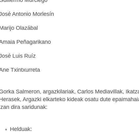
Guillermo Murciego
José Antonio Morlesín
Marijo Olazábal
Amaia Peñagarikano
José Luis Ruíz
Ane Txintxurreta
Gorka Salmeron, argazkilariak, Carlos Mediavillak, Ikatz
Herasek, Argazki elkarteko kideak osatu dute epaimahai
izan dira saridunak:
Helduak: