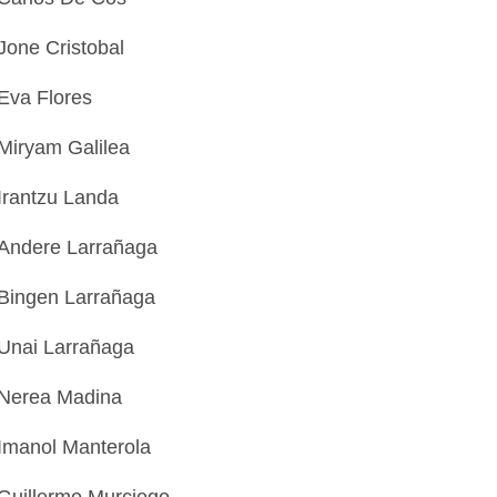
Jone Cristobal
Eva Flores
Miryam Galilea
Irantzu Landa
Andere Larrañaga
Bingen Larrañaga
Unai Larrañaga
Nerea Madina
Imanol Manterola