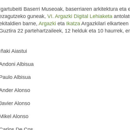
Igartubeiti Baserri Museoak, baserriaren arkitektura et
ezagutzeko guneak,
VI. Argazki Digital Lehiaketa
antola
ekitaldien barne,
Argazki
eta
Ikatza
Argazkilari elkarteen
Guztira 22 partehartzaileek, 12 helduk eta 10 haurrek, e
Iñaki Aiastui
Andoni Albisua
Paulo Albisua
Ander Alonso
Javier Alonso
Mikel Alonso
Carlos De Cos