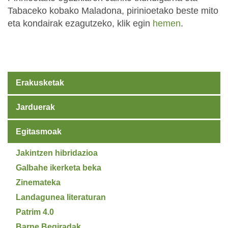
Tabaceko kobako Maladona, pirinioetako beste mito
eta kondairak ezagutzeko, klik egin
hemen
.
Erakusketak
Jarduerak
Egitasmoak
Jakintzen hibridazioa
Galbahe ikerketa beka
Zinemateka
Landagunea literaturan
Patrim 4.0
Barne Begiradak