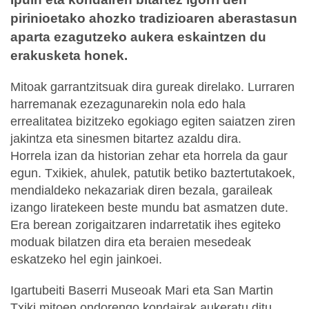
pirinioetako ahozko tradizioaren aberastasun
aparta ezagutzeko aukera eskaintzen du
erakusketa honek.
Mitoak garrantzitsuak dira gureak direlako. Lurraren
harremanak ezezagunarekin nola edo hala
errealitatea bizitzeko egokiago egiten saiatzen ziren
jakintza eta sinesmen bitartez azaldu dira.
Horrela izan da historian zehar eta horrela da gaur
egun. Txikiek, ahulek, patutik betiko baztertutakoek,
mendialdeko nekazariak diren bezala, garaileak
izango liratekeen beste mundu bat asmatzen dute.
Era berean zorigaitzaren indarretatik ihes egiteko
moduak bilatzen dira eta beraien mesedeak
eskatzeko hel egin jainkoei.
Igartubeiti Baserri Museoak Mari eta San Martin
Txiki mitoen ondorengo kondairak aukeratu ditu