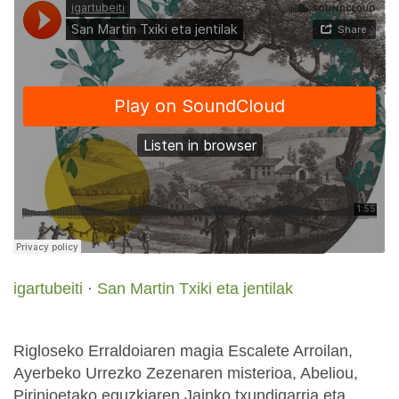
igartubeiti
·
San Martin Txiki eta jentilak
Rigloseko Erraldoiaren magia Escalete Arroilan,
Ayerbeko Urrezko Zezenaren misterioa, Abeliou,
Pirinioetako eguzkiaren Jainko txundigarria eta