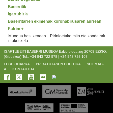
Baserritik
Igartubizia
Baserritarren ekimenak koronabirusaren aurrean
Patrim +
Mundua hasi zenean... Pirinioetako mito eta kondairak
erakusketa
IGARTUBEITI BASERRI MUSEOA Ezkio bidea z/g 20709 EZKIO.
(Gipuzkoa) Tel.: +34 943 722 978 | +34 943 725 107
LEGE OHARRA
PRIBATUTASUN POLITIKA
SITEMAP-
A
KONTAKTUA