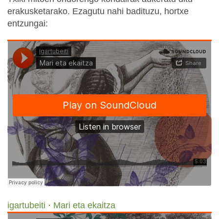
erakusketarako. Ezagutu nahi badituzu, hortxe
entzungai:
igartubeiti
·
Mari eta ekaitza