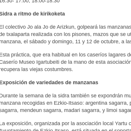
16:30- 17:00; 18:00-18:30
Sidra a ritmo de kirikoketa
El colectivo Jo ala Jo de Arizkun, golpeará las manzanas 
de txalaparta realizada con los pisones, mazos que se u
manzana, el sábado y domingo, 11 y 12 de octubre, a las
Esta práctica, que era habitual en los caseríos lagares d
Caserío Museo Igartubeiti de la mano de esta asociación
recupera las viejas costumbres.
Exposición de variedades de manzanas
Durante la semana de la sidra también se expondrán m
manzana recogidas en Ezkio-Itsaso: argentina sagarra, pi
sagarra, mendeun sagarra, madari sagarra, y limoi sagarr
La exposición, organizada por la asociación local Yartu 
Ayuntamiento de Ezkio-Itsaso, está situada en el soportal