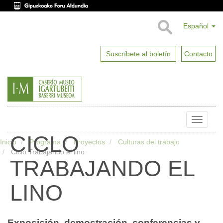
Español
Suscríbete al boletín
Contacto
Toggle
naviga
CICLO
Inicio
Programa
Proyectos
Culturas del trabajo
Ciclo Trabajando el lino
TRABAJANDO EL
LINO
Exposición, demostración, conferencias y