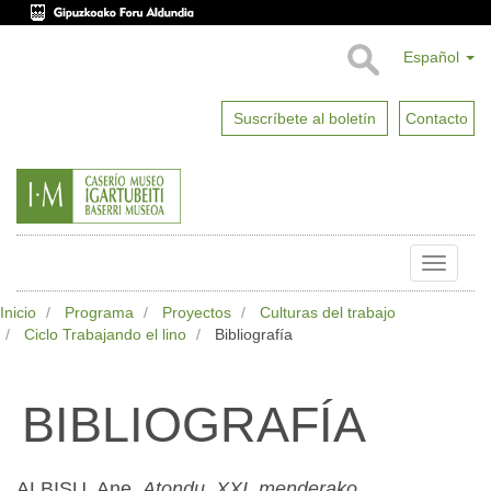
Español
Suscríbete al boletín
Contacto
Toggle
naviga
Inicio
Programa
Proyectos
Culturas del trabajo
Ciclo Trabajando el lino
Bibliografía
BIBLIOGRAFÍA
ALBISU, Ane,
Atondu, XXI. menderako