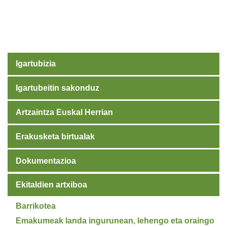
Igartubizia
Igartubeitin sakonduz
Artzaintza Euskal Herrian
Erakusketa birtualak
Dokumentazioa
Ekitaldien artxiboa
Barrikotea
Emakumeak landa ingurunean, lehengo eta oraingo