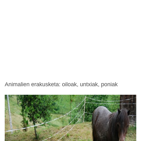
Animalien erakusketa: oiloak, untxiak, poniak