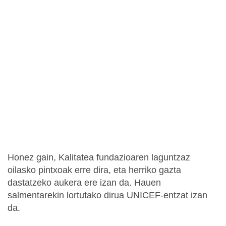
Honez gain, Kalitatea fundazioaren laguntzaz
oilasko pintxoak erre dira, eta herriko gazta
dastatzeko aukera ere izan da. Hauen
salmentarekin lortutako dirua UNICEF-entzat izan
da.