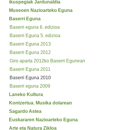
ikuspegiak Jardunaldia
Museoen Nazioarteko Eguna
Baserri Eguna
Baserri eguna 6. edizioa
Baserri Eguna 5. edizioa
Baserri Eguna 2013
Baserri Eguna 2012
Giro aparta 2012ko Baserri Egunean
Baserri Eguna 2011
Baserri Eguna 2010
Baserri eguna 2009
Laneko Kultura
Kontzertua. Musika dolarean
Sagardo Astea
Euskararen Nazioarteko Eguna
Arte eta Natura Zikloa