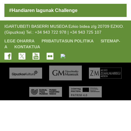
#Handiaren lagunak Challenge
IGARTUBEITI BASERRI MUSEOA Ezkio bidea z/g 20709 EZKIO.
(Gipuzkoa) Tel.: +34 943 722 978 | +34 943 725 107
LEGE OHARRA
PRIBATUTASUN POLITIKA
SITEMAP-
A
KONTAKTUA