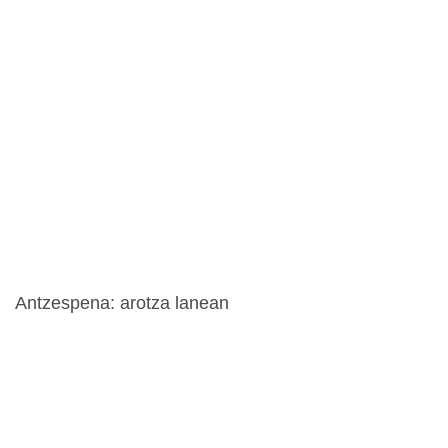
Antzespena: arotza lanean