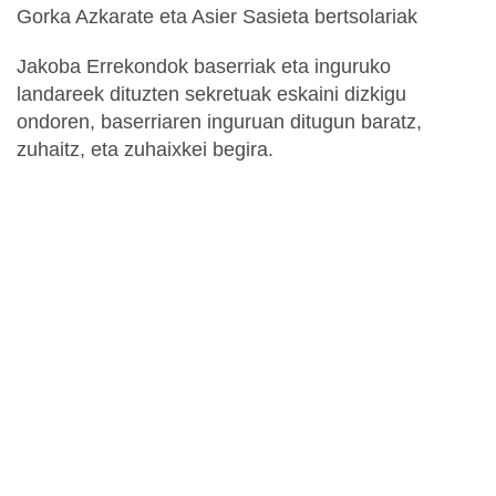
Gorka Azkarate eta Asier Sasieta bertsolariak
Jakoba Errekondok baserriak eta inguruko
landareek dituzten sekretuak eskaini dizkigu
ondoren, baserriaren inguruan ditugun baratz,
zuhaitz, eta zuhaixkei begira.