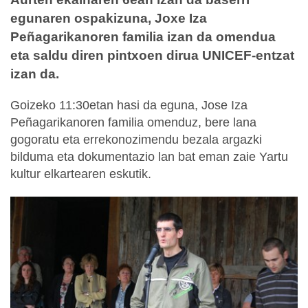
egunaren ospakizuna, Joxe Iza
Peñagarikanoren familia izan da omendua
eta saldu diren pintxoen dirua UNICEF-entzat
izan da.
Goizeko 11:30etan hasi da eguna, Jose Iza
Peñagarikanoren familia omenduz, bere lana
gogoratu eta errekonozimendu bezala argazki
bilduma eta dokumentazio lan bat eman zaie Yartu
kultur elkartearen eskutik.