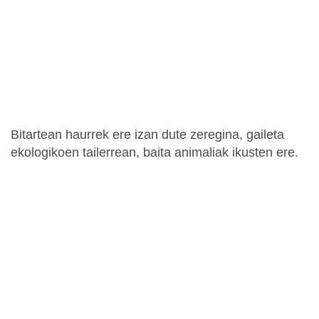
Bitartean haurrek ere izan dute zeregina, gaileta
ekologikoen tailerrean, baita animaliak ikusten ere.