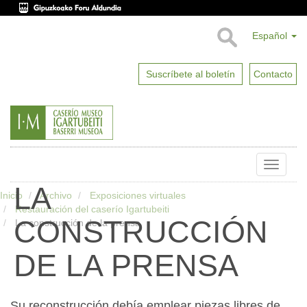
Español
Suscríbete al boletín
Contacto
Toggle
naviga
LA
Inicio
Archivo
Exposiciones virtuales
Restauración del caserío Igartubeiti
CONSTRUCCIÓN
La construcción de la prensa
DE LA PRENSA
Su reconstrucción debía emplear piezas libres de