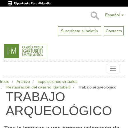
Español
Suscríbete al boletín
Contacto
Toggle
naviga
Inicio
Archivo
Exposiciones virtuales
Restauración del caserío Igartubeiti
Trabajo arqueológico
TRABAJO
ARQUEOLÓGICO
Tras la limpieza y una primera valoración de